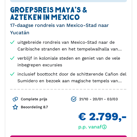
GROEPSREIS MAYA'S &
AZTEKEN IN MEXICO
17-daagse rondreis van Mexico-Stad naar
Yucatán
uitgebreide rondreis van Mexico-Stad naar de
Caribische stranden en het tempelwalhalla van
Yucatán
verblijf in koloniale steden en geniet van de vele
inbegrepen excursies
inclusief boottocht door de schitterende Cañon del
Sumidero en bezoek aan magische tempels van
Chichén Itzá
Complete prijs
21/10 - 20/01 - 03/03
Beoordeling 8.7
€ 2.799,-
p.p. vanaf