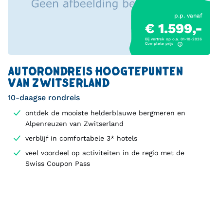
p.p. vanaf
€ 1.599,-
Bij vertrek op o.a. 01-10-2026
Complete prijs
AUTORONDREIS HOOGTEPUNTEN
VAN ZWITSERLAND
10-daagse rondreis
ontdek de mooiste helderblauwe bergmeren en
Alpenreuzen van Zwitserland
verblijf in comfortabele 3* hotels
veel voordeel op activiteiten in de regio met de
Swiss Coupon Pass