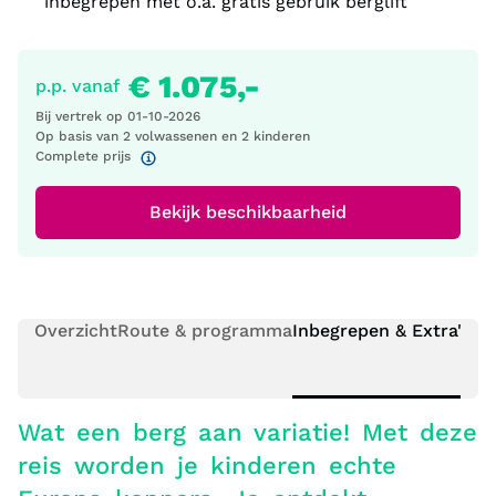
inbegrepen met o.a. gratis gebruik berglift
€ 1.075,-
p.p. vanaf
Bij vertrek op
01-10-2026
Op basis van 2 volwassenen
en 2 kinderen
Complete prijs
Bekijk beschikbaarheid
Overzicht
Route & programma
Inbegrepen & Extra's
Pr
Wat een berg aan variatie! Met deze
reis worden je kinderen echte