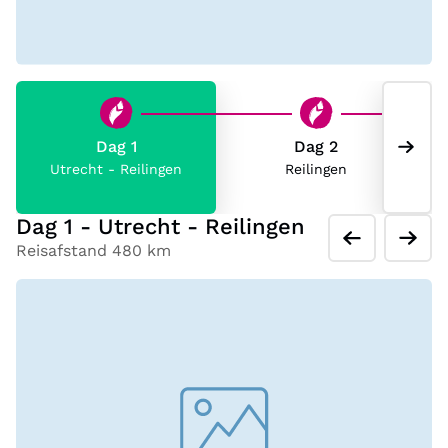
verder naar Berghotel/Wellness & Sporthotel
Ratschings, een comfortabel hotel dat helemaal is
ingericht in alpine stijl. De reis vervolgt zich naar
Zwitserland. Voel je als een koning te rijk in het
Hilton (Garden Inn) van Davos.
Dag 1
Dag 2
Utrecht - Reilingen
Reilingen
De reis eindigt in het vorstendom Liechtenstein in
Jufa Hotel Malbun. Dit is een modern hotel hoog in
Dag 1 - Utrecht - Reilingen
de bergen, met (spel)voorzieningen voor families, in
Reisafstand 480 km
een omgeving met prachtige fietsmogelijkheden.
Je verblijft in Duitsland op basis van logies en
ontbijt, in de overige accommodaties verblijf je op
basis van halfpension.
Bijzondere ervaringen