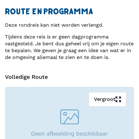
Zowel volwassenen als kinderen vermaken zich
ROUTE EN PROGRAMMA
uitstekend in dit fantasierijke avonturenpark (entree
inbegrepen met de Davos Klosters Card).
Deze rondreis kan niet worden verlengd.
Tijdens deze reis is er geen dagprogramma
Je sluit de reis tenslotte af in het ministaatje
vastgesteld. Je bent dus geheel vrij om je eigen route
Liechtenstein.
te bepalen. We geven je graag een idee van wat er in
de omgeving allemaal te zien en te doen is.
Je verblijft in..
Voor je eerste overnachting strijk je neer in het
Volledige Route
heerlijke familiehotel Herzogskelter, in het centrum
van Güglingen in Duitsland.
Vergroot
Vervolgens reis je verder naar Oostenrijk, waar je
verblijft in Panorama Hotel Turracher Höhe, in de
prachtige omgeving van Ebene Reichenau. Na te
hebben genoten van het mooie Oostenrijk, rijd je