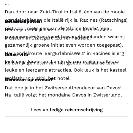
Dan door naar Zuid-Tirol in Italië, één van de mooie
wandelgebieden die Italië rijk is. Racines (Ratschings)
Bolides spotten
niet voor niets een van de ‘Alpine Pearls’ (een
Neem je een kijkje in het futuristische Porsche
samenwerkingsverband tussen Alpenlanden waarbij
Museum in Stuttgart (Zuffenhausen)?
gezamenlijk groene initiatieven worden toegepast).
De wandelroute 'BergErlebnisWelt' in Racines is erg
Dolce vita
leuk voor kinderen. Langs de route zijn er allerlei
Keizerlijk genieten van het goede Italiaanse leven!
leuke en leerzame attracties. Ook leuk is het kasteel
Wolfsthurn vlakbij het hotel.
Genieten op niveau?
Dat doe je in het Zwitserse Alpendecor van Davos!
Na Italië volgt het mondaine Davos in Zwitserland,
een weer heel ander uniek berggebied met bergliften
Liechtenstein
Lees volledige reisomschrijving
en familieactiviteiten. Laat je betoveren door de
Neem een kijkje in Vaduz, de hoofdstad van dit
wereld van mythes en legendes in het op 1900 meter
dwergstaatje: klein maar fijn en gelegen aan de Rijn
hoogte gelegen themapark Madrisa-Land in Klosters.