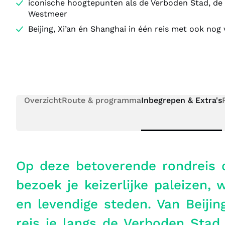
iconische hoogtepunten als de Verboden Stad, de 
Westmeer
Beijing, Xi’an én Shanghai in één reis met ook nog 
Overzicht
Route & programma
Inbegrepen & Extra's
Op deze betoverende rondreis 
bezoek je keizerlijke paleizen,
en levendige steden. Van Beijin
reis je langs de Verboden Stad