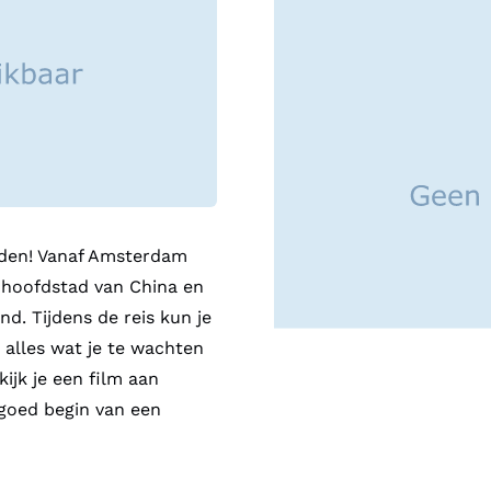
en zien we ook het Plein v
bijvoorbeeld een stadstour
futuristische architectuur 
welkomstdiner… Belangrijk
bezienswaardigheden diene
Verlengen
Deze reis kan ve
Groepsgrootte
dden! Vanaf Amsterdam
Minimaal 10 / maximaal 31 
 hoofdstad van China en
gegarandeerd vertrek)
nd. Tijdens de reis kun je
Minimumleeftijd: 12 jaar
 alles wat je te wachten
kijk je een film aan
Visum
 goed begin van een
Voor reizen door China van 
ieder geval tot 31 decembe