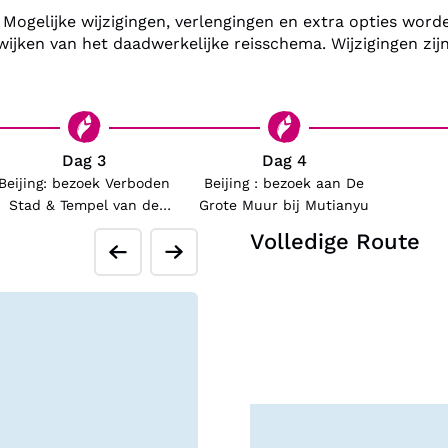
Mogelijke wijzigingen, verlengingen en extra opties word
We vliegen alleen met de 
ijken van het daadwerkelijke reisschema. Wijzigingen zijn 
met Fox begint jouw vakan
voor comfortabel vervoer m
keer met de hogesnelheidst
veel comfort omdat het relat
Dag 3
Dag 4
trein is kokend water aanw
Beijing: bezoek Verboden
Beijing : bezoek aan De
- je eigen noedels of thee
Stad & Tempel van de
Grote Muur bij Mutianyu
We verblijven in comfortabe
Hemel
Volledige Route
buurt van de belangrijke 
over wifi (in ieder geval in
Onze Nederlandssprekende 
geweldige reis van.
Bij deze reis zijn de bela
opgenomen. Zo mag een wan