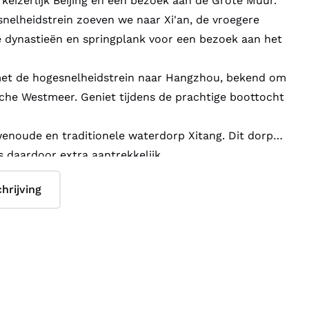
 keizerlijk Beijing en een bezoek aan de Grote Muur.
nelheidstrein zoeven we naar Xi'an, de vroegere
e dynastieën en springplank voor een bezoek aan het
et de hogesnelheidstrein naar Hangzhou, bekend om
che Westmeer. Geniet tijdens de prachtige boottocht
noude en traditionele waterdorp Xitang. Dit dorp
 daardoor extra aantrekkelijk.
r naar Suzhou, beroemd vanwege de zijde én de
hrijving
n.
et bruisende, hypermoderne en culturele Shanghai
rije tijd hebt om er zelf op uit te gaan.
 alleen het historische, maar ook het hedendaagse