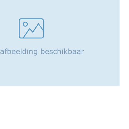
an de Hemelse Vrede in Beijing. In Shanghai doen we
 die ons zowel langs oude tempels als langs
leidt. En we genieten van een heerlijk
 om te weten: de entreegelden voor al deze
n nog wél ter plaatse betaald te worden.
rlengd worden in het laatste hotel in Shanghai.
deelnemers (er is geen minimum aantal nodig bij
minder dan 30 dagen (daadwerkelijk verblijf) is in
r 2026 geen visum meer vereist!