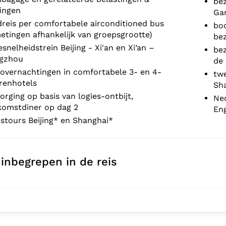
bez
ingen
Ga
reis per comfortabele airconditioned bus
bo
etingen afhankelijk van groepsgrootte)
be
snelheidstrein Beijing - Xi'an en Xi’an –
bez
gzhou
de 
 overnachtingen in comfortabele 3- en 4-
twe
renhotels
Sh
orging op basis van logies-ontbijt,
Ned
komstdiner op dag 2
Eng
stours Beijing* en Shanghai*
 inbegrepen in de reis