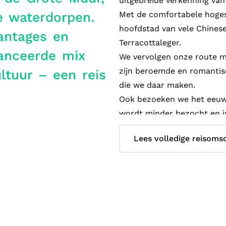
uitgebreide verkenning van
he waterdorpen.
Met de comfortabele hoges
hoofdstad van vele Chines
antages en
Terracottaleger.
lanceerde mix
We vervolgen onze route m
zijn beroemde en romantis
ltuur – een reis
die we daar maken.
Ook bezoeken we het eeuwe
wordt minder bezocht en is
Van daaruit reizen we doo
Lees volledige reisomsc
prachtig aangelegde tuine
We eindigen onze reis in h
waar je ook nog voldoende v
Deze rondreis belicht niet
China.