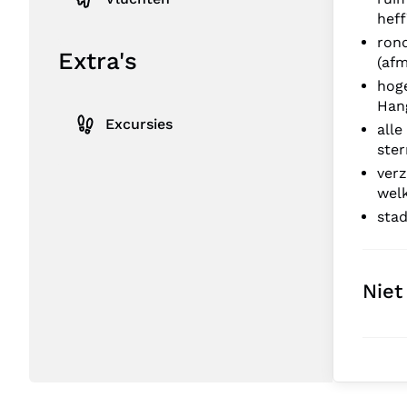
heff
rond
Extra's
(afm
hoge
Han
Excursies
alle
ster
verz
wel
stad
Niet