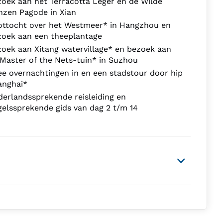
oek aan het Terracotta Leger en de Wilde
nzen Pagode in Xian
ottocht over het Westmeer* in Hangzhou en
zoek aan een theeplantage
oek aan Xitang watervillage* en bezoek aan
Master of the Nets-tuin* in Suzhou
e overnachtingen in en een stadstour door hip
anghai*
erlandssprekende reisleiding en
elssprekende gids van dag 2 t/m 14