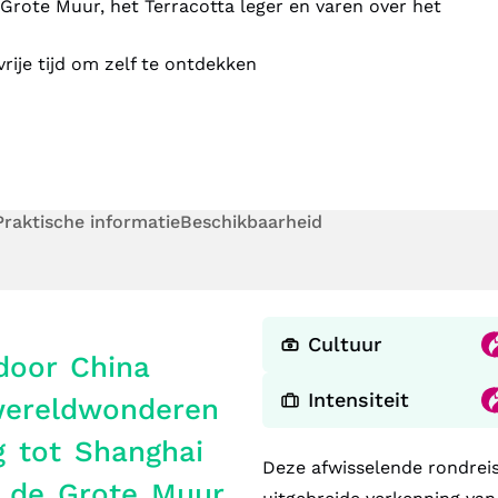
Grote Muur, het Terracotta leger en varen over het
vrije tijd om zelf te ontdekken
Praktische informatie
Beschikbaarheid
Cultuur
door China
Intensiteit
 wereldwonderen
g tot Shanghai
Deze afwisselende rondrei
, de Grote Muur,