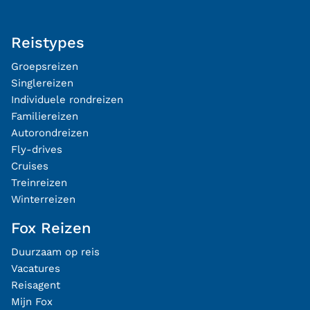
Reistypes
Groepsreizen
Singlereizen
Individuele rondreizen
Familiereizen
Autorondreizen
Fly-drives
Cruises
Treinreizen
Winterreizen
Fox Reizen
Duurzaam op reis
Vacatures
Reisagent
Mijn Fox