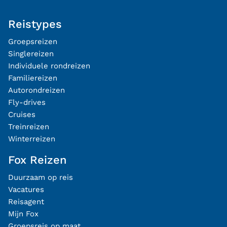
Reistypes
Groepsreizen
Singlereizen
Individuele rondreizen
Familiereizen
Autorondreizen
Fly-drives
Cruises
Treinreizen
Winterreizen
Fox Reizen
Duurzaam op reis
Vacatures
Reisagent
Mijn Fox
Groepsreis op maat