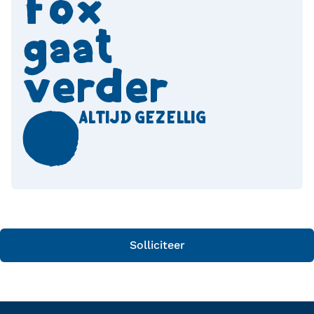
Fox 
gaat 
verder
ALTIJD GEZELLIG
Solliciteer