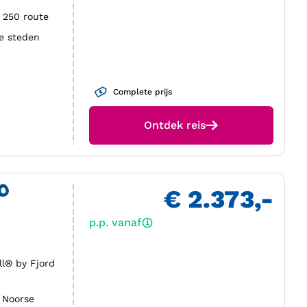
t 250 route
he steden
Complete prijs
Ontdek reis
LO
€ 2.373,-
p.p. vanaf
ll® by Fjord
e Noorse