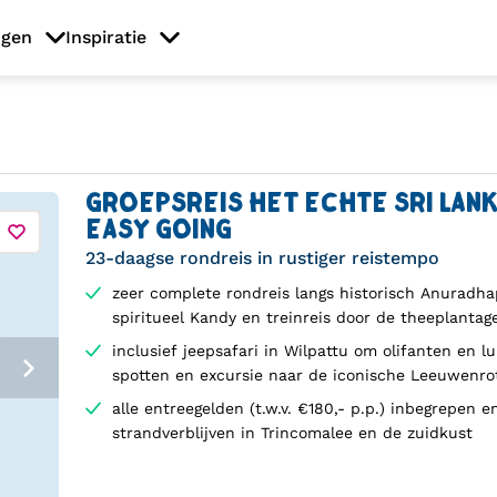
ngen
Inspiratie
GROEPSREIS HET ECHTE SRI LAN
EASY GOING
23-daagse rondreis in rustiger reistempo
zeer complete rondreis langs historisch Anuradha
spiritueel Kandy en treinreis door de theeplantag
inclusief jeepsafari in Wilpattu om olifanten en l
spotten en excursie naar de iconische Leeuwenro
alle entreegelden (t.w.v. €180,- p.p.) inbegrepen e
strandverblijven in Trincomalee en de zuidkust