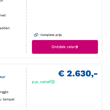
ur
 met
padden
Complete prijs
Ontdek reis
€ 2.630,-
eur
p.p. vanaf
nggis
u tempel