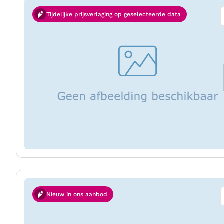
Tijdelijke prijsverlaging op geselecteerde data
Nieuw in ons aanbod