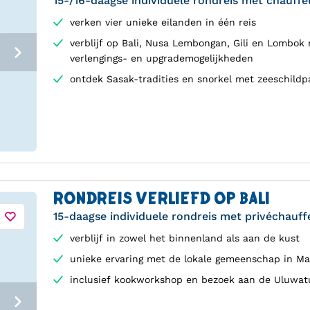
15-/16-daagse individuele rondreis met chauffe
verken vier unieke eilanden in één reis
verblijf op Bali, Nusa Lembongan, Gili en Lombok
verlengings- en upgrademogelijkheden
ontdek Sasak-tradities en snorkel met zeeschild
RONDREIS VERLIEFD OP BALI
15-daagse individuele rondreis met privéchauff
verblijf in zowel het binnenland als aan de kust
unieke ervaring met de lokale gemeenschap in Ma
inclusief kookworkshop en bezoek aan de Uluwat