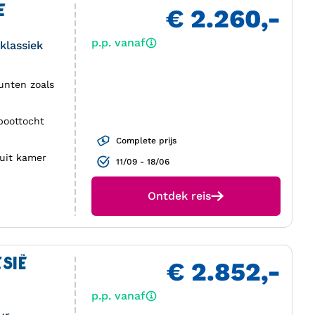
E
€ 2.260,-
p.p. vanaf
klassiek
unten zoals
boottocht
Complete prijs
 uit kamer
11/09 - 18/06
Ontdek reis
SIË
€ 2.852,-
p.p. vanaf