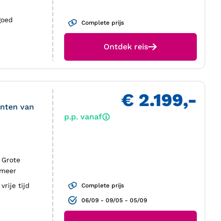
goed
Complete prijs
Ontdek reis
€ 2.199,-
unten van
p.p. vanaf
 Grote
tmeer
vrije tijd
Complete prijs
06/09 - 09/05 - 05/09