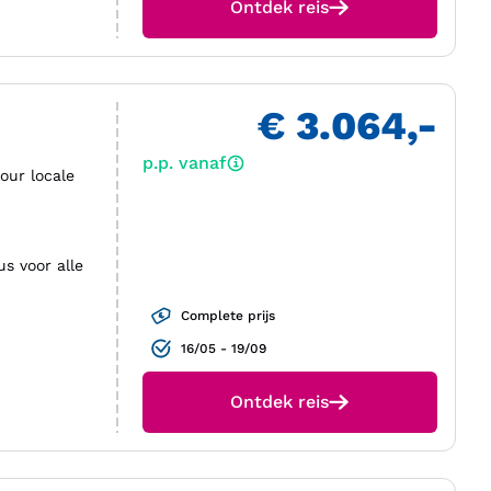
Ontdek reis
€ 3.064,-
p.p. vanaf
our locale
us voor alle
Complete prijs
16/05 - 19/09
Ontdek reis