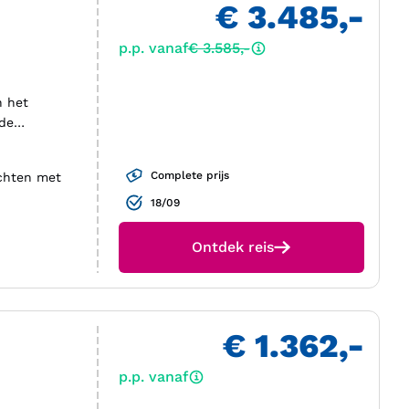
€ 3.485,-
p.p. vanaf
€ 3.585,-
n het
 de
Complete prijs
uchten met
18/09
Ontdek reis
€ 1.362,-
p.p. vanaf