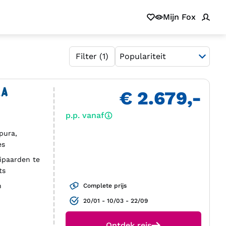
Mijn Fox
Filter
(1)
KA
€ 2.679,-
p.p. vanaf
pura,
es
uipaarden te
ts
n
Complete prijs
20/01 - 10/03 - 22/09
Ontdek reis