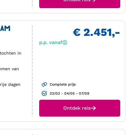
NAM
€ 2.451,-
p.p. vanaf
stochten in
ammen van
rije dagen
Complete prijs
23/02 - 04/05 - 07/09
Ontdek reis