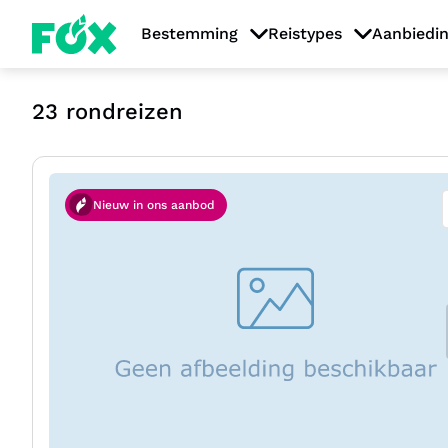
Bestemming
Reistypes
Aanbiedi
23
rondreizen
Nieuw in ons aanbod