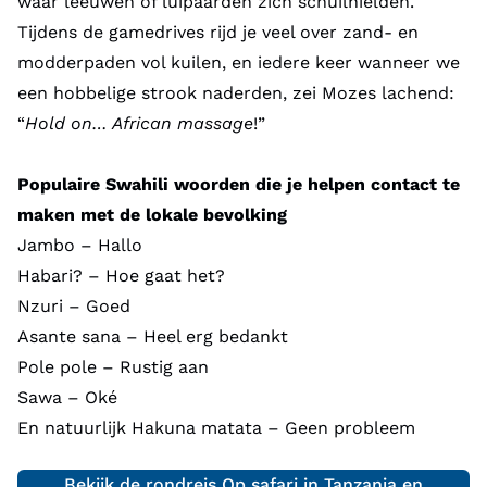
waar leeuwen of luipaarden zich schuilhielden.
Tijdens de gamedrives rijd je veel over zand- en
modderpaden vol kuilen, en iedere keer wanneer we
een hobbelige strook naderden, zei Mozes lachend:
“
Hold on… African massage
!”
Populaire Swahili woorden die je helpen contact te
maken met de lokale bevolking
Jambo – Hallo
Habari? – Hoe gaat het?
Nzuri – Goed
Asante sana – Heel erg bedankt
Pole pole – Rustig aan
Sawa – Oké
En natuurlijk Hakuna matata – Geen probleem
Bekijk de rondreis Op safari in Tanzania en