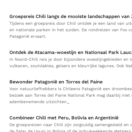
Groepsreis Chili langs de mooiste landschappen van
Tijdens een groepsreis door Chili ontdek je een land van u
en nationale parken in het zuiden. De rondreizen van Fox c
Patagonië ervaart.
Ontdek de Atacama-woestijn en Nationaal Park Lauc
In Noord-Chili reis je door bijzondere woestijngebieden e
vulkanen, zoutvlaktes, geisers en kleurrijke lagunes. Ook N
Bewonder Patagonië en Torres del Paine
Voor natuurliefhebbers is Chileens Patagonië een droombes
bezoek aan Torres del Paine National Park mag daarbij nie
adembenemende uitzichten.
Combineer Chili met Peru, Bolivia en Argentinië
De groepsreizen naar Chili zijn zorgvuldig samengesteld e
de Salar de Uyuni in Bolivia of de indrukwekkende gletsjer