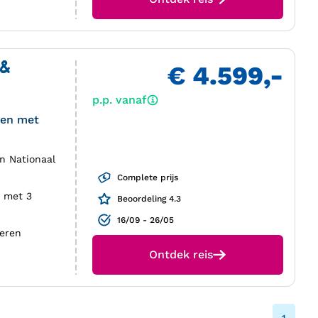
 &
€ 4.599,-
p.p. vanaf
 en met
n Nationaal
Complete prijs
n met 3
Beoordeling 4.3
16/09 - 26/05
deren
Ontdek reis