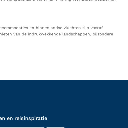
, accommodaties en binnenlandse vluchten zijn vooraf
genieten van de indrukwekkende landschappen, bijzondere
n en reisinspiratie