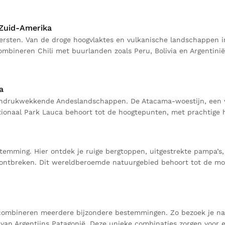
 Zuid-Amerika
itersten. Van de droge hoogvlaktes en vulkanische landschappen 
ombineren Chili met buurlanden zoals Peru, Bolivia en Argentini
a
n indrukwekkende Andeslandschappen. De Atacama-woestijn, een 
ationaal Park Lauca behoort tot de hoogtepunten, met prachtige 
temming. Hier ontdek je ruige bergtoppen, uitgestrekte pampa’
t ontbreken. Dit wereldberoemde natuurgebied behoort tot de mo
n combineren meerdere bijzondere bestemmingen. Zo bezoek je na
s van Argentijns Patagonië. Deze unieke combinaties zorgen voor