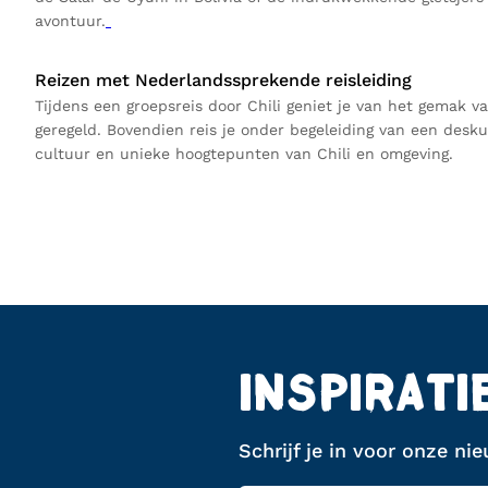
avontuur.
Reizen met Nederlandssprekende reisleiding
Tijdens een groepsreis door Chili geniet je van het gemak v
geregeld. Bovendien reis je onder begeleiding van een des
cultuur en unieke hoogtepunten van Chili en omgeving.
INSPIRATI
Schrijf je in voor onze ni