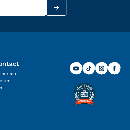
ontact
isbureau
eiten
en