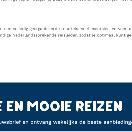
an een volledig georganiseerde rondreis. Veel excursies, vervoer
kundige Nederlandssprekende reisleider, zodat je optimaal kunt 
E EN MOOIE REIZEN
euwsbrief en ontvang wekelijks de beste aanbiedinge