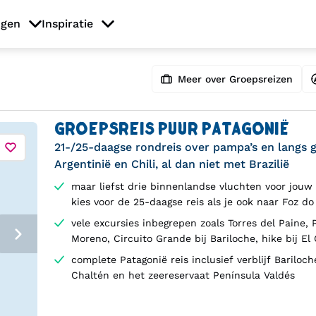
ngen
Inspiratie
Meer over Groepsreizen
GROEPSREIS PUUR PATAGONIË
21-/25-daagse rondreis over pampa’s en langs gl
Argentinië en Chili, al dan niet met Brazilië
maar liefst drie binnenlandse vluchten voor jouw
kies voor de 25-daagse reis als je ook naar Foz do
Rio de Janeiro wilt
vele excursies inbegrepen zoals Torres del Paine, 
Moreno, Circuito Grande bij Bariloche, hike bij El
dagtocht naar Península Valdés
complete Patagonië reis inclusief verblijf Bariloch
Chaltén en het zeereservaat Península Valdés