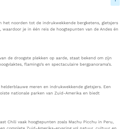
1
in het noorden tot de indrukwekkende bergketens, gletsjers
ë, waardoor je in één reis de hoogtepunten van de Andes én
van de droogste plekken op aarde, staat bekend om zijn
hoogvlaktes, flamingo’s en spectaculaire bergpanorama’s.
s, helderblauwe meren en indrukwekkende gletsjers. Een
oiste nationale parken van Zuid-Amerika en biedt
ast Chili vaak hoogtepunten zoals Machu Picchu in Peru,
 een complete Zuid-Amerika-ervaring vol natuur, cultuur en