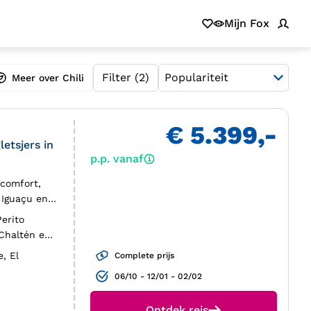
Mijn Fox
Filter
(2)
Meer over Chili
€ 5.399,-
etsjers in
p.p. vanaf
 comfort,
 Iguaçu en
Perito
 Chaltén en
e, El
Complete prijs
06/10 - 12/01 - 02/02
Ontdek reis