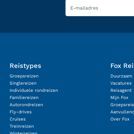
Reistypes
Fox Re
Groepsreizen
Duurzaam 
Singlereizen
Vacatures
Individuele rondreizen
Reisagent
Familiereizen
Mijn Fox
Autorondreizen
Groepsrei
Fly-drives
Aanvullen
Cruises
Over Fox
Treinreizen
Winterreizen