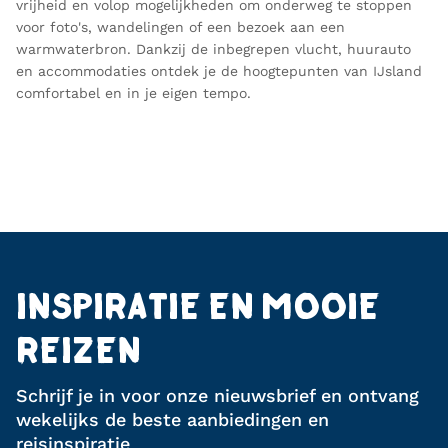
vrijheid en volop mogelijkheden om onderweg te stoppen
voor foto's, wandelingen of een bezoek aan een
warmwaterbron. Dankzij de inbegrepen vlucht, huurauto
en accommodaties ontdek je de hoogtepunten van IJsland
comfortabel en in je eigen tempo.
INSPIRATIE EN MOOIE
REIZEN
Schrijf je in voor onze nieuwsbrief en ontvang
wekelijks de beste aanbiedingen en
reisinspiratie