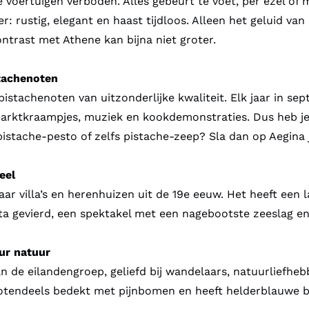
voertuigen verboden. Alles gebeurt te voet, per ezel of m
er: rustig, elegant en haast tijdloos. Alleen het geluid v
ontrast met Athene kan bijna niet groter.
stachenoten
istachenoten van uitzonderlijke kwaliteit. Elk jaar in sep
marktkraampjes, muziek en kookdemonstraties. Dus heb je z
pistache-pesto of zelfs pistache-zeep? Sla dan op Aegina j
eel
ar villa’s en herenhuizen uit de 19e eeuw. Het heeft een 
a gevierd, een spektakel met een nagebootste zeeslag e
uur natuur
van de eilandengroep, geliefd bij wandelaars, natuurliefhe
s grotendeels bedekt met pijnbomen en heeft helderblauwe 