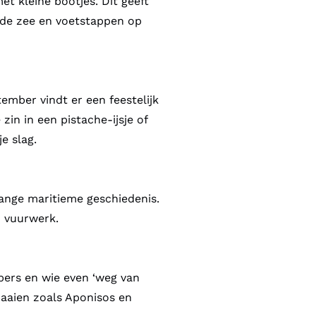
et kleine bootjes. Dit geeft
an de zee en voetstappen op
tember vindt er een feestelijk
in in een pistache-ijsje of
e slag.
lange maritieme geschiedenis.
n vuurwerk.
bbers en wie even ‘weg van
baaien zoals Aponisos en