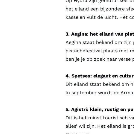
Op Hydra zijn gemotoriseerde 
het eiland een bijzondere sfe
kasseien vult de lucht. Het c
3. Aegina: het eiland van pi
Aegina staat bekend om zijn p
pistachefestival plaats met 
ben je je op zoek naar verse 
4. Spetses: elegant en cultur
Dit eiland staat bekend om ha
In september wordt de Armat
5. Agistri: klein, rustig en p
Dit is het minst toeristisch 
alles’ wil zijn. Het eiland i