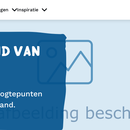
ngen
Inspiratie
ND VAN
hoogtepunten
land.