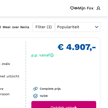
Mijn Fox
Filter
(2)
Meer over Kenia
€ 4.907,-
p.p. vanaf
 zoals
met uitzicht
re
Complete prijs
ersoon
14/09
Ontdek reis