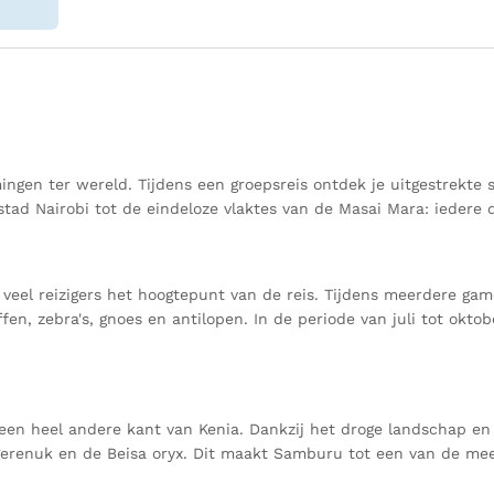
ngen ter wereld. Tijdens een groepsreis ontdek je uitgestrekt
tad Nairobi tot de eindeloze vlaktes van de Masai Mara: iedere 
l reizigers het hoogtepunt van de reis. Tijdens meerdere gamed
en, zebra's, gnoes en antilopen. In de periode van juli tot oktob
en heel andere kant van Kenia. Dankzij het droge landschap en de
 gerenuk en de Beisa oryx. Dit maakt Samburu tot een van de mee