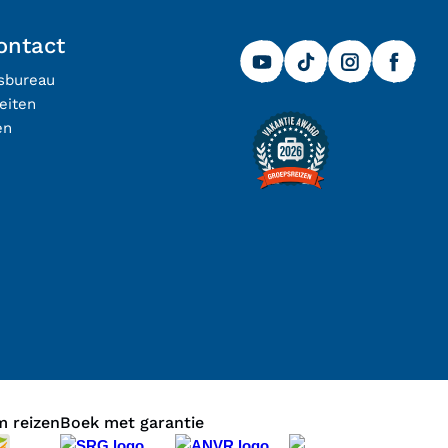
ontact
isbureau
eiten
en
 reizen
Boek met garantie