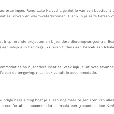
tuurervaringen. Rond Lake Naivasha geniet je van een boottocht tu
aties, kloven en warmwaterbronnen. Hier kun je zelfs fietsen o
met inspirerende projecten en bijzondere dierenopvangcentra. Bez
g een inkijkje in het dagelijks leven tijdens een bezoek aan lok
ccommodaties op bijzondere locaties. Vaak kijk je uit over savann
ari's van de omgeving, maar ook vanuit je accommodatie.
undige begeleiding hoef je alleen nog maar te genieten van alle
g en comfortabele accommodaties maakt een groepsreis door Kenia