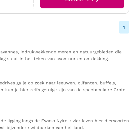
1
e savannes, indrukwekkende meren en natuurgebieden die
dag staat in het teken van avontuur en ontdekking.
rives ga je op zoek naar leeuwen, olifanten, buffels,
er kun je hier zelfs getuige zijn van de spectaculaire Grote
 ligging langs de Ewaso Nyiro-rivier leven hier diersoorten
st bijzondere wildparken van het land.