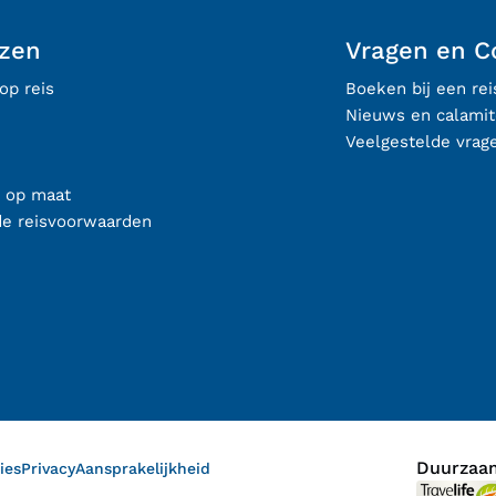
izen
Vragen en C
op reis
Boeken bij een re
Nieuws en calamit
Veelgestelde vrag
s op maat
de reisvoorwaarden
Duurzaam
ies
Privacy
Aansprakelijkheid