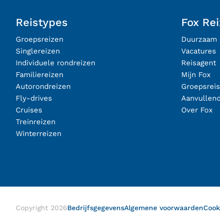
Reistypes
Fox Re
Groepsreizen
Duurzaam 
Singlereizen
Vacatures
Individuele rondreizen
Reisagent
Familiereizen
Mijn Fox
Autorondreizen
Groepsrei
Fly-drives
Aanvullen
Cruises
Over Fox
Treinreizen
Winterreizen
Copyright
2026
Bedrijfsgegevens
Algemene voorwaarden
Cook