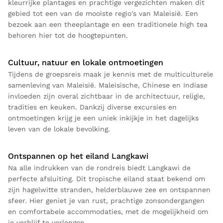
kleurrijke plantages en prachtige vergezichten maken dit
gebied tot een van de mooiste regio's van Maleisië. Een
bezoek aan een theeplantage en een traditionele high tea
behoren hier tot de hoogtepunten.
Cultuur, natuur en lokale ontmoetingen
Tijdens de groepsreis maak je kennis met de multiculturele
samenleving van Maleisië. Maleisische, Chinese en Indiase
invloeden zijn overal zichtbaar in de architectuur, religie,
tradities en keuken. Dankzij diverse excursies en
ontmoetingen krijg je een uniek inkijkje in het dagelijks
leven van de lokale bevolking.
Ontspannen op het eiland Langkawi
Na alle indrukken van de rondreis biedt Langkawi de
perfecte afsluiting. Dit tropische eiland staat bekend om
zijn hagelwitte stranden, helderblauwe zee en ontspannen
sfeer. Hier geniet je van rust, prachtige zonsondergangen
en comfortabele accommodaties, met de mogelijkheid om
je verblijf te verlengen.