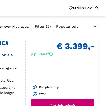
Mijn Fox
Filter
(2)
er over Nicaragua
ICA
€ 3.399,-
p.p. vanaf
loniale
e magie van
osta Rica
Complete prijs
atuurlijke
le lodges
17/03
Ontdek reis