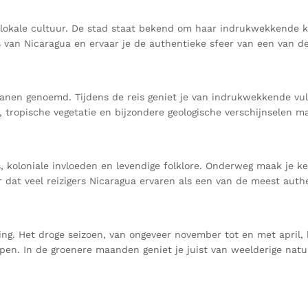
lokale cultuur. De stad staat bekend om haar indrukwekkende ko
s van Nicaragua en ervaar je de authentieke sfeer van een van de
lkanen genoemd. Tijdens de reis geniet je van indrukwekkende v
 tropische vegetatie en bijzondere geologische verschijnselen ma
 koloniale invloeden en levendige folklore. Onderweg maak je ke
or dat veel reizigers Nicaragua ervaren als een van de meest au
ming. Het droge seizoen, van ongeveer november tot en met april
pen. In de groenere maanden geniet je juist van weelderige nat