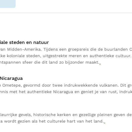
iale steden en natuur
n Midden-Amerika. Tijdens een groepsreis die de buurlanden Co
jke koloniale steden, uitgestrekte meren en authentieke cultuur.
ntspannen sfeer die dit land zo bijzonder maakt.
 Nicaragua
de Ometepe, gevormd door twee indrukwekkende vulkanen. Dit groe
nnis met het authentieke Nicaragua en geniet je van rust, indru
urrijke gevels, historische kerken en gezellige pleinen geven de
 wordt gezien als het culturele hart van het land.