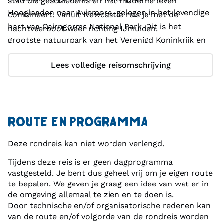
stad die geschiedenis en het moderne leven
Hooglanden naar Aviemore, gelegen in het levendige
combineert. Vanuit Newcastle reis je met de
hart van Cairngorms National Park. Dit is het
nachtveerboot weer richting IJmuiden.
grootste natuurpark van het Verenigd Koninkrijk en
een heerlijke bestemming voor de liefhebbers van
Lees volledige reisomschrijving
wandelen.
ROUTE EN PROGRAMMA
Deze rondreis kan niet worden verlengd.
Tijdens deze reis is er geen dagprogramma
vastgesteld. Je bent dus geheel vrij om je eigen route
te bepalen. We geven je graag een idee van wat er in
de omgeving allemaal te zien en te doen is.
Door technische en/of organisatorische redenen kan
van de route en/of volgorde van de rondreis worden