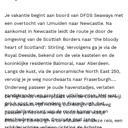
Je vakantie begint aan boord van DFDS Seaways met
een overtocht van IJmuiden naar Newcastle. Na
aankomst in Newcastle leidt de route je door de
omgeving van de Scottish Borders naar 'the bloody
heart of Scotland': Stirling. Vervolgens ga je via de
Royal Deeside, bekend om de vele kastelen en de
koninklijke residentie Balmoral, naar Aberdeen.
Langs de kust, via de panoramische North East 250,
vervolg je je weg noordwaarts naar Fraserburgh.
Onderweg passeer je oude havenstadjes, verlaten
zandstranden en prachtige uitkijkpunten. Met wat
De highlands maken plaats voor de Lowlands terwijl
geluk spot je zeehonden! In Fraserburgh, het
je zuidwaarts rijd richting Edinburgh. Onderweg
noordelijkste punt van de route komen zee en
passeer je het charmante Victoriaanse stadje
geschiedenis samen. De route gaat langs
Pitlochry. Edinburgh is de afsluiter van deze reis, een
schilderachtige valleien richting de Schotse