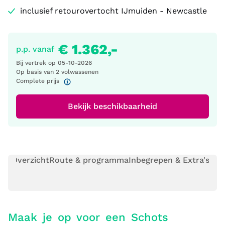
inclusief retourovertocht IJmuiden - Newcastle
€ 1.362,-
p.p. vanaf
Bij vertrek op
05-10-2026
Op basis van 2 volwassenen
Complete prijs
Bekijk beschikbaarheid
Overzicht
Route & programma
Inbegrepen & Extra's
Pra
Maak je op voor een Schots