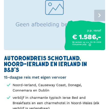
p.p. vanaf
€ 1.586,-
Bij vertrek op o.a. 03-10-2026
Complete prijs
AUTORONDREIS SCHOTLAND,
NOORD-IERLAND EN IERLAND IN
B&B'S
15-daagse reis met eigen vervoer
Noord-Ierland, Causeway Coast, Donegal,
Connemara en Dublin
verblijf in charmante typisch Ierse Bed and
Breakfasts en een charmehotel in Noord-Wales (elk
verblijf is verlengbaar)