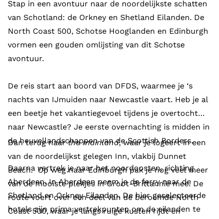
Stap in een avontuur naar de noordelijkste schatten
van Schotland: de Orkney en Shetland Eilanden. De
North Coast 500, Schotse Hooglanden en Edinburgh
vormen een gouden omlijsting van dit Schotse
avontuur.
De reis start aan boord van DFDS, waarmee je ‘s
nachts van IJmuiden naar Newcastle vaart. Heb je al
een beetje het vakantiegevoel tijdens je overtocht
naar Newcastle? Je eerste overnachting is midden in
de heuvellandschappen van de Scottish Borders.
Dan terug naar
the mainland
,
waar je logeert in een
van de noordelijkst gelegen Inn, vlakbij Dunnet
Daarna vertrek je naar het noordoosten, richting
Beach.
Op weg naar Edinburgh pak je nog veel meer
Aberdeen. In Aberdeen neem je de ferry naar de
van de mooiste plekjes in Groot-Brittannië mee. De
Shetland en Orkney Eilanden. De hier geselecteerde
route voert over een deel van de beroemde North
hotels zijn prima vertrekpunten om de eilanden te
Coast 500, waar je langs ruige kusten rijdt en