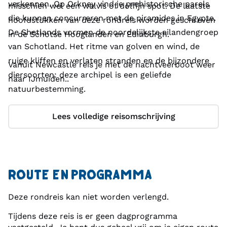
verkennen. Op Orkney vind je prehistorische parels
misschien wel een walvis of dolfijn spot. De laatste
die kunnen concurreren met de piramides in Egypte.
hoofdstukken van deze rondreis worden geschreven
De Shetlands vormen de noordelijkste eilandengroep
in de Schotse Hooglanden en Edinburgh.
van Schotland. Het ritme van golven en wind, de
ruige kliffen en verlaten stranden en de bijzondere
Vanuit Newcastle reis je met de nachtveerboot weer
diersoorten: deze archipel is een geliefde
naar IJmuiden..
natuurbestemming.
Lees volledige reisomschrijving
ROUTE EN PROGRAMMA
Deze rondreis kan niet worden verlengd.
Tijdens deze reis is er geen dagprogramma