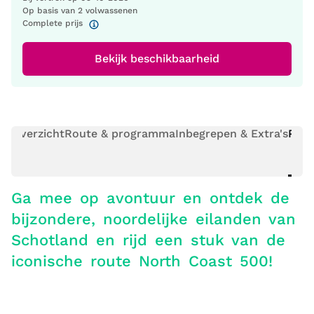
Op basis van 2 volwassenen
Complete prijs
Bekijk beschikbaarheid
Overzicht
Route & programma
Inbegrepen & Extra's
Prak
Ga mee op avontuur en ontdek de
bijzondere, noordelijke eilanden van
Schotland en rijd een stuk van de
iconische route North Coast 500!