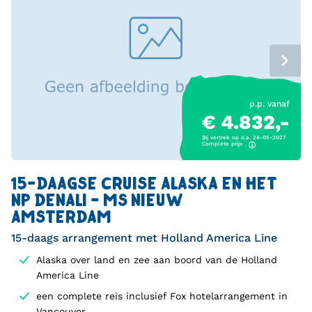
p.p. vanaf
€ 4.832,-
Bij vertrek op o.a. 28-05-2027
Complete prijs
15-DAAGSE CRUISE ALASKA EN HET
NP DENALI - MS NIEUW
AMSTERDAM
15-daags arrangement met Holland America Line
Alaska over land en zee aan boord van de Holland
America Line
een complete reis inclusief Fox hotelarrangement in
Vancouver