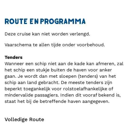
toendralandschap, de hoogste berg van de VS (6.200
Reisperiode
m), hooggelegen gletsjers en talrijke rivieren. Het
Vertrek vindt plaats op 28 mei, 9 juli, 6 augustus en 3
ROUTE EN PROGRAMMA
park biedt volop wildlife en is een zeer
september 2027.
indrukwekkende natuurervaring. Tijdens een Tundra
Deze cruise kan niet worden verlengd.
Wilderness Tour krijg je de kans om de Big Five van
Vaarschema te allen tijde onder voorbehoud.
Alaska te spotten: de gizzlybeer, de eland, de wolf,
het dunhoornschaap en het rendier.
Tenders
Wanneer een schip niet aan de kade kan afmeren, zal
het schip een stukje buiten de haven voor anker
De reis eindigt in Anchorage van waaruit je weer
gaan. Je wordt dan met sloepen (tenders) van het
naar Amsterdam terugvliegt.
schip aan land gebracht. De meeste tenders zijn
beperkt toegankelijk voor rolstoelafhankelijke of
Dit avontuur wil je toch niet missen?
mindervalide passagiers. Indien dit vooraf bekend is,
staat het bij de betreffende haven aangegeven.
Je verblijft in…
Aan boord van het cruiseschip Nieuw Amsterdam
Volledige Route
heb je de keuze uit verschillende comfortabele