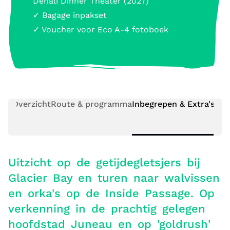
Denali Dinner Theater (2027)
✓ Bagage inpakset
✓ Voucher voor Eco A-4 fotoboek
Overzicht
Route & programma
Inbegrepen & Extra's
Pra
Uitzicht op de getijdegletsjers bij
Glacier Bay en turen naar walvissen
en orka's op de Inside Passage. Op
verkenning in de prachtig gelegen
hoofdstad Juneau en op 'goldrush'