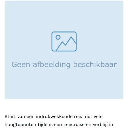
cruise is er deskundige Nederlandssprekende Fox-
reisbegeleiding aanwezig. In Vancouver hebben we
een exclusief arrangement samengesteld voor onze
Fox-reizigers met overnachting, halve dag excursie
en Fox-reisleiding.
Op het schip vind je hen regelmatig bij de Fox-balie,
waar je terecht kunt met al je vragen of voor
handige tips.
Start van een indrukwekkende reis met vele
hoogtepunten tijdens een zeecruise en verblijf in