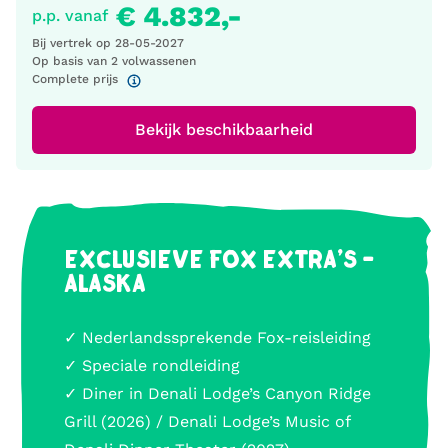
€ 4.832,-
p.p. vanaf
Bij vertrek op
28-05-2027
Op basis van 2 volwassenen
Complete prijs
Bekijk beschikbaarheid
EXCLUSIEVE FOX EXTRA'S -
ALASKA
✓ Nederlandssprekende Fox-reisleiding
✓ Speciale rondleiding
✓ Diner in Denali Lodge’s Canyon Ridge
Grill (2026) / Denali Lodge’s Music of