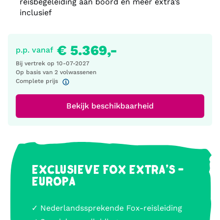
reisbegeleiding aan boord en meer extra’s
inclusief
€ 5.369,-
p.p. vanaf
Bij vertrek op
10-07-2027
Op basis van 2 volwassenen
Complete prijs
Bekijk beschikbaarheid
EXCLUSIEVE FOX EXTRA'S -
EUROPA
✓ Nederlandssprekende Fox-reisleiding