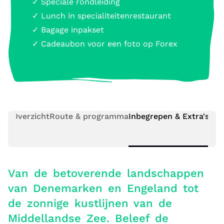
✓ Speciale rondleiding
✓ Lunch in specialiteitenrestaurant
✓ Bagage inpakset
✓ Cadeaubon voor een foto op Forex
Overzicht
Route & programma
Inbegrepen & Extra's
Pra
Van de betoverende landschappen
van Denemarken en Engeland tot
de zonnige kustlijnen van de
Middellandse Zee. Beleef de