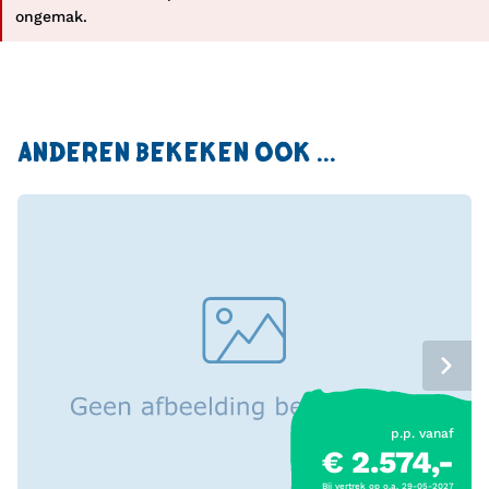
ongemak.
ANDEREN BEKEKEN OOK ...
p.p. vanaf
€ 2.574,-
Bij vertrek op o.a. 29-05-2027