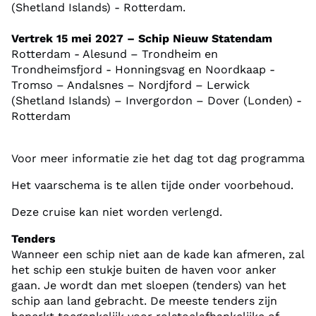
Edinburgh heb je genoeg om over na te praten
(Shetland Islands) - Rotterdam.
tijdens de laatste cruisedag naar Dover en terug
Vertrek 15 mei 2027 – Schip Nieuw Statendam
naar Rotterdam.
Rotterdam - Alesund – Trondheim en
Trondheimsfjord - Honningsvag en Noordkaap -
Het reisschema is zorgvuldig samengesteld: wij
Tromso – Andalsnes – Nordjford – Lerwick
(Shetland Islands) – Invergordon – Dover (Londen) -
nemen we je mee naar de mooiste panorama’s van
Rotterdam
het noorden, mét de service die je van de Fox
gewend bent.
Voor meer informatie zie het dag tot dag programma
De cruiseschepen van Holland America Line zijn
Het vaarschema is te allen tijde onder voorbehoud.
mooi ingericht, comfortabel en vol activiteiten:
Deze cruise kan niet worden verlengd.
perfect voor een heerlijke ontdekkingsreis.
Tenders
Wanneer een schip niet aan de kade kan afmeren, zal
Je verblijft in…
het schip een stukje buiten de haven voor anker
Geniet van de vele faciliteiten die het cruiseschip
gaan. Je wordt dan met sloepen (tenders) van het
Nieuw Statendam van Holland America Line te
schip aan land gebracht. De meeste tenders zijn