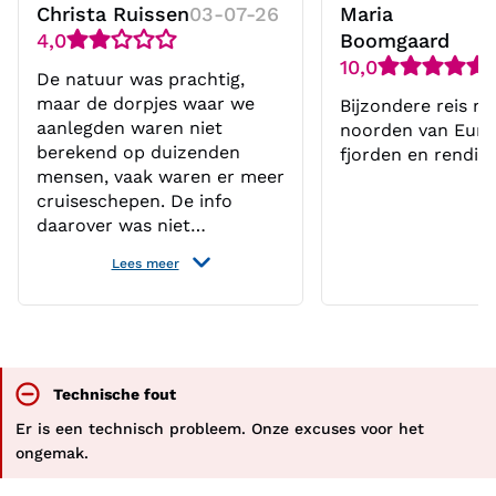
Christa Ruissen
03-07-26
Maria
4,0
Boomgaard
10,0
De natuur was prachtig,
maar de dorpjes waar we
Bijzondere reis na
aanlegden waren niet
noorden van Europ
berekend op duizenden
fjorden en rendier
mensen, vaak waren er meer
cruiseschepen. De info
daarover was niet
toereikend, zodat je achter
Lees meer
het net viste voor wat
betreft excursies die jezelf
wilden boeken. We hadden
een reis naar de Noordkaap,
maar het was meer langs de
Noordkaap.
Technische fout
Er is een technisch probleem. Onze excuses voor het
ongemak.