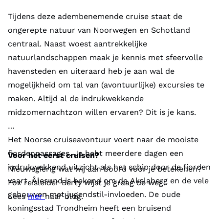
Tijdens deze adembenemende cruise staat de
ongerepte natuur van Noorwegen en Schotland
centraal. Naast woest aantrekkelijke
natuurlandschappen maak je kennis met sfeervolle
havensteden en uiteraard heb je aan wal de
mogelijkheid om tal van (avontuurlijke) excursies te
maken. Altijd al de indrukwekkende
midzomernachtzon willen ervaren? Dit is je kans.
Het Noorse cruiseavontuur voert naar de mooiste
fjordenpassages. Je hebt meerdere dagen een
Voor het eerst cruisen?
indrukwekkend uitzicht als het schip door de fjorden
Nieuwsgierig wat wij aan boord voor je betekenen?
vaart. Ålesund is bekend om de Akslaberg en de vele
Fox reisleider Berty wijst je graag de weg.
gebouwen met jugendstil-invloeden. De oude
Lees
hier
haar blog.
koningsstad Trondheim heeft een bruisend