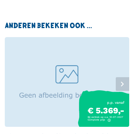
ANDEREN BEKEKEN OOK ...
p.p. vanaf
€ 5.369,-
Bij vertrek op o.a. 10-07-2027
Complete prijs