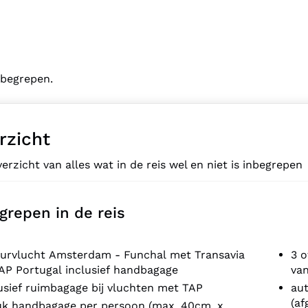
inbegrepen.
rzicht
erzicht van alles wat in de reis wel en niet is inbegrepen
grepen in de reis
ourvlucht Amsterdam - Funchal met Transavia
3 o
AP Portugal inclusief handbagage
van
usief ruimbagage bij vluchten met TAP
aut
(af
tuk handbagage per persoon (max. 40cm. x