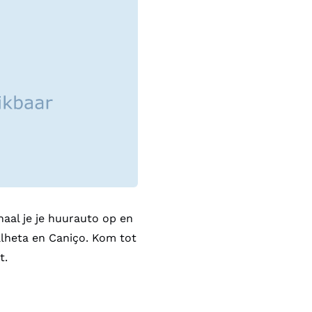
Je verblijft in bovengenoem
Met een huurauto tot je be
Rij over kronkelige bergwe
uitzichten en maak kennis
al je je huurauto op en
Calheta en Caniço. Kom tot
t.