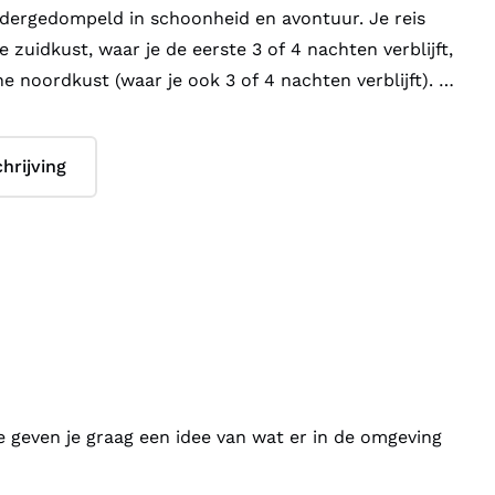
dergedompeld in schoonheid en avontuur. Je reis
 zuidkust, waar je de eerste 3 of 4 nachten verblijft,
e noordkust (waar je ook 3 of 4 nachten verblijft).
van de hoofdstad Funchal, bekend om zijn kleurrijke
hrijving
 en de heerlijke Madeira-wijn. Neem de kabelbaan
 botanische tuinen, of ontdek de lokale keuken in
urants aan de haven.
che noorden ben je omringd door ongetemde
happen. Je verblijft in een rustige omgeving, tussen
ctaculaire kliffen van plekken zoals São Vicente of
andeling langs de beroemde levada-paden en ontdek
indrukwekkende uitzichten. Bezoek het charmante
e geven je graag een idee van wat er in de omgeving
 en neem een duik in de natuurlijke zwembaden.