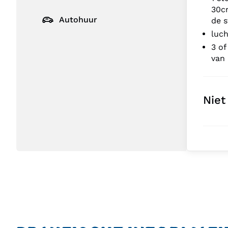
30cm
Autohuur
de s
luch
3 of
van 
Niet