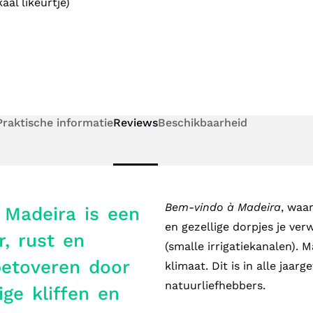
al likeurtje)
Praktische informatie
Reviews
Beschikbaarheid
Bem-vindo à Madeira
, waar
 Madeira is een
en gezellige dorpjes je ve
, rust en
(smalle irrigatiekanalen). 
betoveren door
klimaat. Dit is in alle jaa
natuurliefhebbers.
ge kliffen en