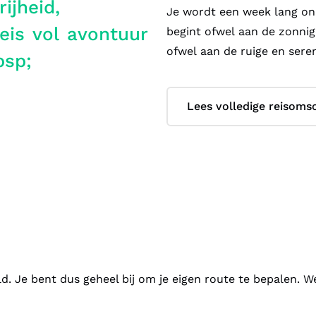
ijheid,
Je wordt een week lang on
eis vol avontuur
begint ofwel aan de zonnige
ofwel aan de ruige en seren
bsp;
Aan de zuidkust geniet je 
Lees volledige reisomsc
markten, historische lanen
naar Monte en bewonder de
een van de gezellige resta
In het ongerepte vulkanis
kustlijnen en groene landsc
de groene bergen en de spe
Porto da Cruz. Maak een w
verborgen watervallen en 
d. Je bent dus geheel bij om je eigen route te bepalen. W
vissersdorpje Porto Moniz