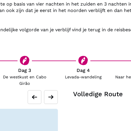
 op basis van vier nachten in het zuiden en 3 nachten in 
Je verblijft in…
n ook zijn dat je eerst in het noorden verblijft en dan he
Tijdens deze rondreis verbli
er de optie om de ‘superior
je in hotels die net wat luxe
eindelijke volgorde van je verblijf vind je terug in de reis
.
de zuidkust, tussen Calheta
vier nachten tussen São V
aantal nachten ontvang je 
Dag 3
Aan de hand van de uitgebr
Dag 4
De westkust en Cabo
Levada-wandeling
Naar he
je eenvoudig de route. Bij
Girão
die voor je geboekt zijn. On
Volledige Route
voorbeeldhotels waar je mog
Ongeveer zeven dagen voor v
met de hotels die voor je z
voor een hotel vooraf door