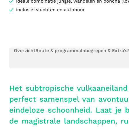
ideale combinatie jungle, wandelen en poncha (loka
inclusief vluchten en autohuur
Overzicht
Route & programma
Inbegrepen & Extra's
Het subtropische vulkaaneiland
perfect samenspel van avontuur
eindeloze schoonheid. Laat je 
de magistrale landschappen, rui