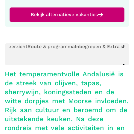
Bekijk alternatieve vakanties
Overzicht
Route & programma
Inbegrepen & Extra's
Prak
Het temperamentvolle Andalusië is
de streek van olijven, tapas,
sherrywijn, koningssteden en de
witte dorpjes met Moorse invloeden.
Rijk aan cultuur en beroemd om de
uitstekende keuken. Na deze
rondreis met vele activiteiten in en