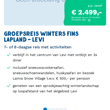
p.p. vanaf
€ 2.499,-
Bij vertrek op o.a. 17-01-2027
Complete prijs
GROEPSREIS WINTERS FINS
LAPLAND - LEVI
7- of 8-daagse reis met activiteiten
verblijf in het centrum van Levi met ontbijt en 3x
diner
inclusief sneeuwscootersafari,
sneeuwschoenwandelen, huskysafari en bezoek
Lainia Snow Village t.w.v. € 500,- per persoon
genieten van een sprookjesachtig winterlandschap
op loopafstand van het skigebied Levi