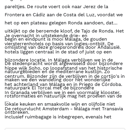
pareltjes. De route voert ook naar Jerez de la
Frontera en Cádiz aan de Costa del Luz, voordat we
het op een plateau gelegen Ronda aandoen, dat
uitkijkt op de beroemde kloof, de Tajo de Ronda. Het
Je overnacht in uitstekende drie- en
begin en eindpunt is mooi Málaga, de gouden
viersterrenhotels op basis van logies-ontbijt. De
omlijsting van deze groepsrondreis door Andalusië.
hotels liggen centraal in de stad of juist op een
bijzondere locatie. In Málaga verblijven we in de
De stedenpracht wordt afgewisseld door bijzondere
hippe wijk Soho, op loopafstand van het historische
natuurgebieden en de mediterrane kustlijn. Zo
centrum. Bijzonder zijn de verblijven in de cortijo's in
maken we een wandeling door het wonderlijke
het achterland van Málaga en in Priego de Córdoba.
natuurpark El Torcal met de bijzondere
In Granada verblijven we in een voormalig klooster.
rotsformaties en natuurlijk mag het proeven van de
lokale keuken en smaakvolle wijn en olijfolie niet
De retourvlucht Amsterdam - Málaga met Transavia
ontbreken.
inclusief ruimbagage is inbegrepen, evenals het
vervoer per comfortabele bus met airconditioning.
De vele leuke uitstappen en activiteiten in en rond