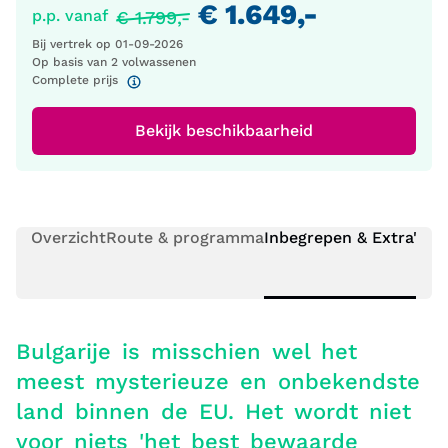
€ 1.649,-
p.p. vanaf
€ 1.799,-
Bij vertrek op
01-09-2026
Op basis van 2 volwassenen
Complete prijs
Bekijk beschikbaarheid
Overzicht
Route & programma
Inbegrepen & Extra's
Pr
Bulgarije is misschien wel het
meest mysterieuze en onbekendste
land binnen de EU. Het wordt niet
voor niets 'het best bewaarde