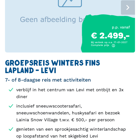
p.p. vanaf
€ 2.499,-
Bij vertrek op o.a. 17-01-2027
Complete prijs
GROEPSREIS WINTERS FINS
LAPLAND - LEVI
7- of 8-daagse reis met activiteiten
verblijf in het centrum van Levi met ontbijt en 3x
diner
inclusief sneeuwscootersafari,
sneeuwschoenwandelen, huskysafari en bezoek
Lainia Snow Village t.w.v. € 500,- per persoon
genieten van een sprookjesachtig winterlandschap
op loopafstand van het skigebied Levi