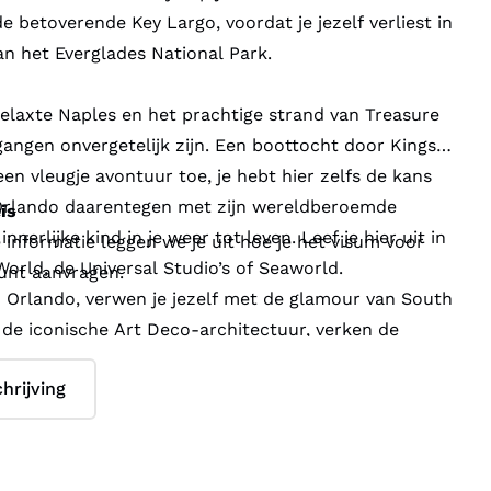
de betoverende Key Largo, voordat je jezelf verliest in
an het Everglades National Park.
 relaxte Naples en het prachtige strand van Treasure
angen onvergetelijk zijn. Een boottocht door Kings
 een vleugje avontuur toe, je hebt hier zelfs de kans
Orlando daarentegen met zijn wereldberoemde
is
nnerlijke kind in je weer tot leven. Leef je hier uit in
 informatie leggen we je uit hoe je het visum voor
orld, de Universal Studio’s of Seaworld.
unt aanvragen.
in Orlando, verwen je jezelf met de glamour van South
 de iconische Art Deco-architectuur, verken de
ontspan op de gouden zandstranden.
hrijving
 is relaxed én opwindend, gevuld met zon, avontuur
n!