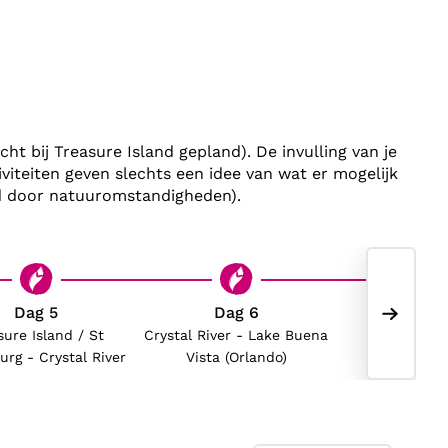
chtingen voor je geregeld in toeristenklasse hotels.
eisgezelschap in een huurauto, wat je veel vrijheid
f je vertrektijd en stops. Ook ontvang je een
lige routebeschrijving vol tips en
ht bij Treasure Island gepland). De invulling van je
viteiten geven slechts een idee van wat er mogelijk
er door te upgraden naar een comfortabelere
eld door natuuromstandigheden).
p een afwisselende reis door het boeiende landschap
en van Florida!
Dag 5
Dag 6
Dag
sure Island / St
Crystal River - Lake Buena
Lake Buen
urg - Crystal River
Vista (Orlando)
(Orlan