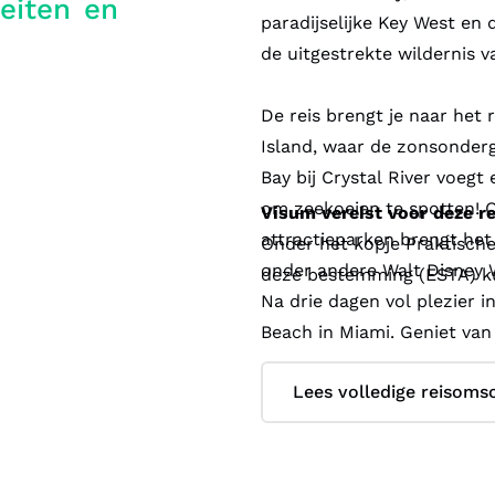
teiten en
paradijselijke Key West en 
de uitgestrekte wildernis v
De reis brengt je naar het
Island, waar de zonsonderg
Bay bij Crystal River voegt
om zeekoeien te spotten! 
Visum vereist voor deze re
attractieparken brengt het i
Onder het kopje Praktische
onder andere Walt Disney W
deze bestemming (ESTA) k
Na drie dagen vol plezier 
Beach in Miami. Geniet van
bruisende nachtscene en 
Lees volledige reisomsc
Deze roadtrip door Florida
en onvergetelijke momente