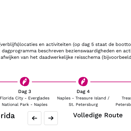
We hebben alle hoteloverna
Je rijdt zelf met je eigen r
geeft want zo bepaal je zel
gedetailleerde Nederlandsta
bezienswaardigheden.
rblijfs)locaties en activiteiten (op dag 5 staat de boottoc
n het dagprogramma beschreven bezienswaardigheden en acti
Maak je reis nog aangenam
t) afwijken van het daadwerkelijke reisschema (bijvoorbe
huurauto. Bereid je voor o
en langs de bruisende sted
Dag 3
Dag 4
Florida City - Everglades
Naples - Treasure Island /
Trea
National Park - Naples
St. Petersburg
Petersb
rida
Volledige Route