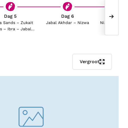
Dag 5
Dag 6
Dag
a Sands – Zukait
Jabal Akhdar – Nizwa
Nizwa – Jabre
 – Ibra – Jabal
– Jabal 
Akhdar
Vergroot