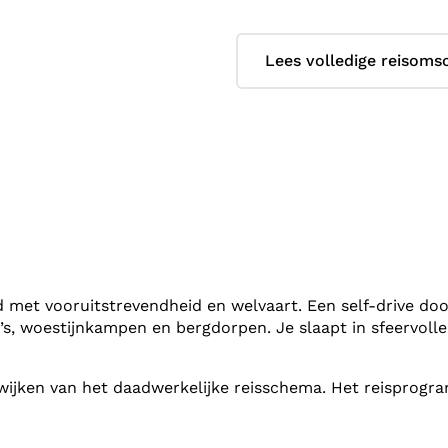
Lees volledige reisomsc
d met vooruitstrevendheid en welvaart. Een self-drive door
di’s, woestijnkampen en bergdorpen. Je slaapt in sfeerv
afwijken van het daadwerkelijke reisschema. Het reisprog