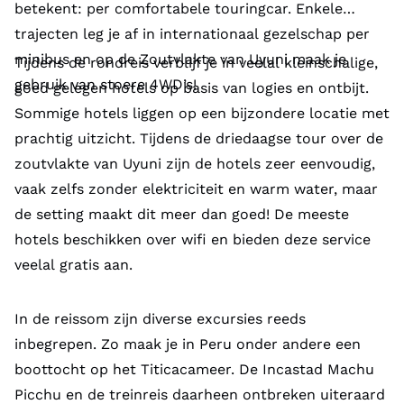
betekent: per comfortabele touringcar. Enkele
trajecten leg je af in internationaal gezelschap per
minibus en op de Zoutvlakte van Uyuni maak je
Tijdens de rondreis verblijf je in veelal kleinschalige,
gebruik van stoere 4WD’s!
goed gelegen hotels op basis van logies en ontbijt.
Sommige hotels liggen op een bijzondere locatie met
prachtig uitzicht. Tijdens de driedaagse tour over de
zoutvlakte van Uyuni zijn de hotels zeer eenvoudig,
vaak zelfs zonder elektriciteit en warm water, maar
de setting maakt dit meer dan goed! De meeste
hotels beschikken over wifi en bieden deze service
veelal gratis aan.
In de reissom zijn diverse excursies reeds
inbegrepen. Zo maak je in Peru onder andere een
boottocht op het Titicacameer. De Incastad Machu
Picchu en de treinreis daarheen ontbreken uiteraard