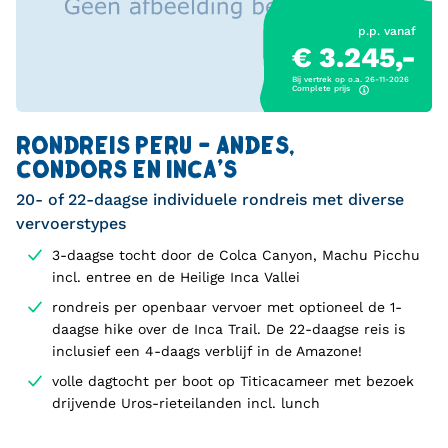
p.p. vanaf
€ 3.245,-
Bij vertrek op o.a. 26-11-2026
Complete prijs
RONDREIS PERU - ANDES,
CONDORS EN INCA'S
20- of 22-daagse individuele rondreis met diverse
vervoerstypes
3-daagse tocht door de Colca Canyon, Machu Picchu
incl. entree en de Heilige Inca Vallei
rondreis per openbaar vervoer met optioneel de 1-
daagse hike over de Inca Trail. De 22-daagse reis is
inclusief een 4-daags verblijf in de Amazone!
volle dagtocht per boot op Titicacameer met bezoek
drijvende Uros-rieteilanden incl. lunch