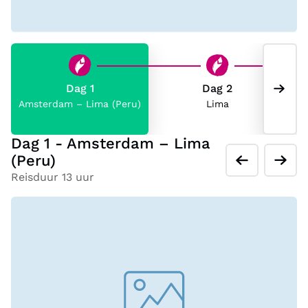
Dag 1
Dag 2
Amsterdam – Lima (Peru)
Lima
L
Dag 1 - Amsterdam – Lima
(Peru)
Reisduur 13 uur