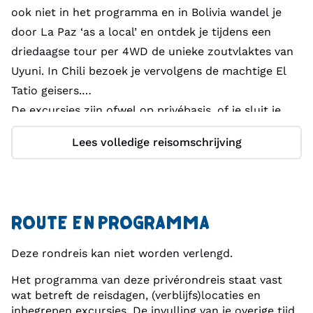
ook niet in het programma en in Bolivia wandel je
door La Paz ‘as a local’ en ontdek je tijdens een
driedaagse tour per 4WD de unieke zoutvlaktes van
Uyuni. In Chili bezoek je vervolgens de machtige El
Tatio geisers.
De excursies zijn ofwel op privébasis, of je sluit je
aan bij een internationaal gezelschap (met
Lees volledige reisomschrijving
Engelssprekende gids) en reist in een comfortabele
minibus.
ROUTE EN PROGRAMMA
Deze rondreis kan niet worden verlengd.
Het programma van deze privérondreis staat vast
wat betreft de reisdagen, (verblijfs)locaties en
inbegrepen excursies. De invulling van je overige tijd