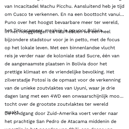
van Incacitadel Machu Picchu. Aansluitend heb je tijd
om Cusco te verkennen. En na een boottocht vanuit
Puno over het hoogst bevaarbare meer ter wereld,
het Titicacameer, maak je je op voor Bolivia.
In het hooggelegen La Paz hebben we een heel
bijzondere stadstour voor je in petto, met de focus
op het lokale leven. Met een binnenlandse vlucht
reis je verder naar de koloniale stad Sucre, één van
de aangenaamste plaatsen in Bolivia door het
prettige klimaat en de vriendelijke bevolking. Het
zilverstadje Potosí is de opmaat voor de verkenning
van de unieke zoutvlaktes van Uyuni, waar je drie
dagen lang met een 4WD een onwaarschijnlijk mooie
tocht over de grootste zoutvlaktes ter wereld
maakt.
De rondgang door Zuid-Amerika voert verder naar
het prachtige San Pedro de Atacama middenin de