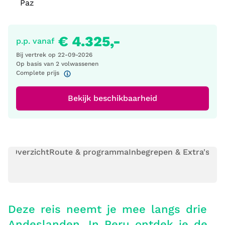
Paz
€ 4.325,-
p.p. vanaf
Bij vertrek op
22-09-2026
Op basis van 2 volwassenen
Complete prijs
Bekijk beschikbaarheid
Overzicht
Route & programma
Inbegrepen & Extra's
Pra
Deze reis neemt je mee langs drie
Andeslanden. In Peru ontdek je de