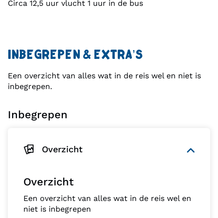
Circa 12,5 uur vlucht 1 uur in de bus
Indien een vertrekdatum gegarandeerd is zullen er
bij minder dan 7 deelnemers bepaalde trajecten per
comfortabel openbaar vervoer uitgevoerd worden,
waaronder het traject Nazca - Arequipa per
INBEGREPEN & EXTRA’S
comfortabele nachtbus
Een overzicht van alles wat in de reis wel en niet is
inbegrepen.
Inbegrepen
Overzicht
Overzicht
Een overzicht van alles wat in de reis wel en
niet is inbegrepen