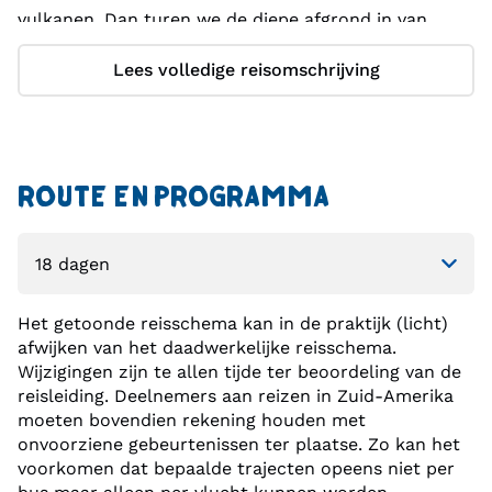
vulkanen. Dan turen we de diepe afgrond in van
Colca Canyon. De hoogvlaktes zijn bestippeld met
Lees volledige reisomschrijving
kleurrijke Andesdorpjes en het leefgebied van
alpaca’s, lama’s en guanaco’s. Vanaf de kliffen van
Cruz del Condor aanschouw je de vroege
ochtendvluchten van condors op
ROUTE EN PROGRAMMA
thermische luchtstromen.
Het Titicacameer is het hoogst bevaarbare meer ter
wereld en de drijvende rieteilanden van de Uros-
Het getoonde reisschema kan in de praktijk (licht)
indígenas wuiven ons tegemoet. De voormalige
afwijken van het daadwerkelijke reisschema.
Incahoofdstad Cusco is de springplank naar de
Wijzigingen zijn te allen tijde ter beoordeling van de
Heilige Inca Vallei. Hét hoogtepunt is zonder
reisleiding. Deelnemers aan reizen in Zuid-Amerika
meer Machu Picchu. Uniek en intrigerend
moeten bovendien rekening houden met
onvoorziene gebeurtenissen ter plaatse. Zo kan het
vanwege zijn spectaculaire natuurlijke omgeving en
voorkomen dat bepaalde trajecten opeens niet per
de zonnecultustempels en -rituelen.