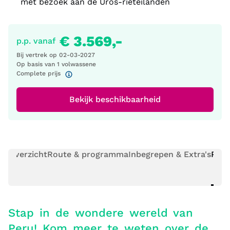
met bezoek aan de Uros-rieteilanden
€ 3.569,-
p.p. vanaf
Bij vertrek op
02-03-2027
Op basis van 1 volwassene
Complete prijs
Bekijk beschikbaarheid
Overzicht
Route & programma
Inbegrepen & Extra's
Prak
Stap in de wondere wereld van
Peru! Kom meer te weten over de