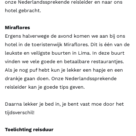
onze Nederlandssprekende reisleider en naar ons
vast te kunnen leggen.
hotel gebracht.
Optioneel kun je de vierdaagse Inca Trail naar Machu
Miraflores
Picchu wandelen, met overnachtingen hoog in de
Ergens halverwege de avond komen we aan bij ons
bergen.
hotel in de toeristenwijk Miraflores. Dit is één van de
Wil je de reis ook nog verlengen met een verblijf in
leukste en veiligste buurten in Lima. In deze buurt
de Amazone (inclusief vlucht vanaf Cusco)? Kies dan
vinden we vele goede en betaalbare restaurantjes.
bij 'beschikbaarheid en prijzen' voor de 21-daagse
Als je nog puf hebt kun je lekker een hapje en een
reis (reisduur: 20 nachten). Het eerste deel van de
drankje gaan doen. Onze Nederlandssprekende
reis beleef je samen met de deelnemers van de 18-d
reisleider kan je goede tips geven.
rondreis.
Bereid je voor op een geweldig avontuur in Peru!
Daarna lekker je bed in, je bent vast moe door het
tijdsverschil!
Groepsgrootte
Minimaal 10 /maximaal 25 deelnemers
Toelichting reisduur
Minimumleeftijd: 18 jaar