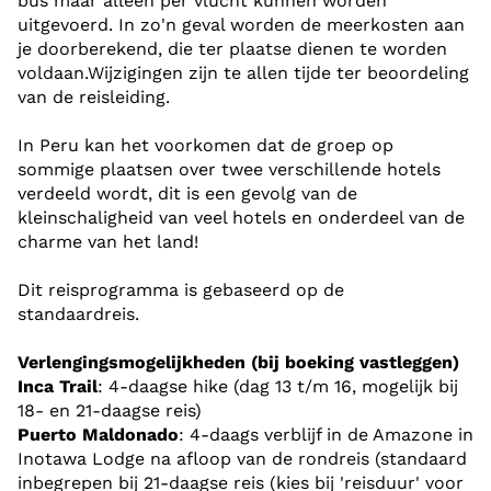
bus maar alleen per vlucht kunnen worden
uitgevoerd. In zo'n geval worden de meerkosten aan
je doorberekend, die ter plaatse dienen te worden
In Cusco heb je tot slot twee volle dagen vrije
voldaan.Wijzigingen zijn te allen tijde ter beoordeling
tijd. Ga je de uitdaging aan en beklim je de
van de reisleiding.
Rainbow Mountain? Om je Peru-ervaring helemaal
compleet te maken kun je ook kiezen voor de 21-
In Peru kan het voorkomen dat de groep op
sommige plaatsen over twee verschillende hotels
daagse reis inclusief verblijf in de Amazone.
verdeeld wordt, dit is een gevolg van de
kleinschaligheid van veel hotels en onderdeel van de
Fox zorgt voor het beste in vervoer en comfort, met
charme van het land!
gerenommeerde luchtvaartmaatschappijen en
Dit reisprogramma is gebaseerd op de
comfortabele touringcars, soms zelfs met dubbele
standaardreis.
chauffeurs voor jouw veiligheid.
Onze hotels zijn comfortabel en goed gelegen, en we
Verlengingsmogelijkheden (bij boeking vastleggen)
Inca Trail
: 4-daagse hike (dag 13 t/m 16, mogelijk bij
overnachten in prachtige plekken zoals een haciënda
18- en 21-daagse reis)
in de Heilige Inca Vallei en praktisch in het dorpje
Puerto Maldonado
: 4-daags verblijf in de Amazone in
Aguas Calientes, zodat we Machu Picchu bij
Inotawa Lodge na afloop van de rondreis (standaard
zonsopgang kunnen verkennen. Geniet van hotels
inbegrepen bij 21-daagse reis (kies bij 'reisduur' voor