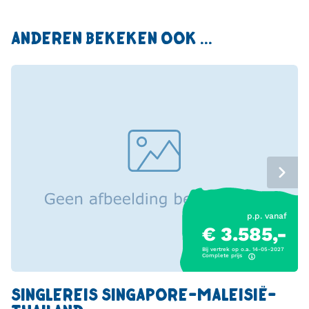
ANDEREN BEKEKEN OOK ...
p.p. vanaf
€ 3.585,-
Bij vertrek op o.a. 14-05-2027
Complete prijs
SINGLEREIS SINGAPORE-MALEISIË-