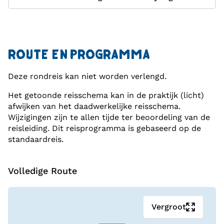
waar het azuurblauwe water en de sfeervolle
promenade je helemaal in vakantiesfeer brengen.
ROUTE EN PROGRAMMA
Ter afsluiting strijken we neer in Kuşadası, een
charmante kustplaats aan de Egeïsche Zee. Hier
Deze rondreis kan niet worden verlengd.
maken we een uitstap naar de antieke stad Efeze.
Het getoonde reisschema kan in de praktijk (licht)
We zien de Marmeren Straat, het Grote Theater en
afwijken van het daadwerkelijke reisschema.
de Bibliotheek van Celsus. Ook de ruïnes van de
Wijzigingen zijn te allen tijde ter beoordeling van de
tempel van Artemis, ooit een van de zeven
reisleiding. Dit reisprogramma is gebaseerd op de
standaardreis.
wereldwonderen, ontbreken niet.
Volledige Route
Vergroot