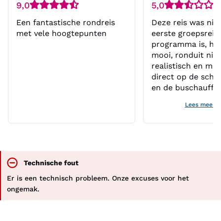
9,0
5,0
Een fantastische rondreis
Deze reis was niet
met vele hoogtepunten
eerste groepsreis,
programma is, ho
mooi, ronduit niet
realistisch en mo
direct op de scho
en de buschauffe
echt oprecht hun
Lees meer
gedaan om er iet
te maken, maar wi
reistijden in de o
heeft gezet, heeft
Google Maps afge
Technische fout
basis van een pe
en heeft niet in de
Er is een technisch probleem. Onze excuses voor het
een touringcar in 
ongemak.
gezeten. (waarbij 
straten een touri
toelaten.) De 'Istanbul by