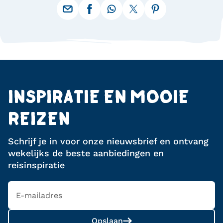
hebben we nood
een hoop moeten 
schieten, wat qu
en refund van bij
excursies niet all
gelukt is. De gids
aan dat FOX was
geïnformeerd dat 
INSPIRATIE EN MOOIE
banken in Turkije
minstens 8% (vaak
REIZEN
commissie rekene
pinnen vanuit NL 
Schrijf je in voor onze nieuwsbrief en ontvang
geef dit aub duide
wekelijks de beste aanbiedingen en
voor de volgende
zodat iedereen v
reisinspiratie
cash meeneemt u
deze onnodige ko
voorkomen.
Opslaan