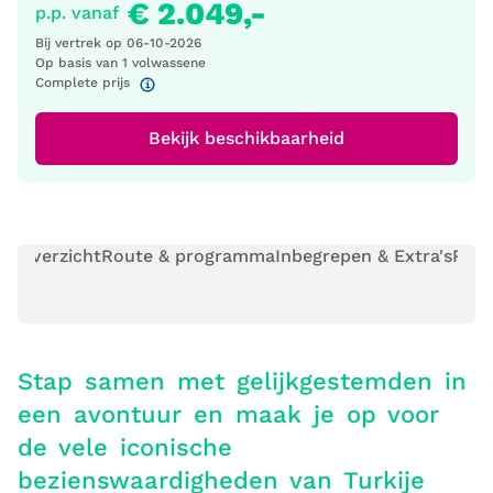
€ 2.049,-
p.p. vanaf
Bij vertrek op
06-10-2026
Op basis van 1 volwassene
Complete prijs
Bekijk beschikbaarheid
Overzicht
Route & programma
Inbegrepen & Extra's
Prak
Stap samen met gelijkgestemden in
een avontuur en maak je op voor
de vele iconische
bezienswaardigheden van Turkije