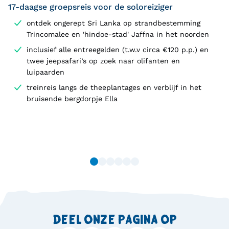
onder een boom 
17-daagse groepsreis voor de soloreiziger
parkeerplaats in 
ontdek ongerept Sri Lanka op strandbestemming
thee zit te drink
Trincomalee en 'hindoe-stad' Jaffna in het noorden
buschauffeur terw
wachten tot de re
inclusief alle entreegelden (t.w.v circa €120 p.p.) en
groep klaar is me
twee jeepsafari’s op zoek naar olifanten en
avondprogramma.
luipaarden
wellnessprogram
treinreis langs de theeplantages en verblijf in het
Pamukkale hebbe
bruisende bergdorpje Ella
aankomst- en vert
laten schieten (7.5
uit omschrijving 
op vertrek 7u s 
aankomt tegen 21
avond. Bus heeft 
verplichte stoptij
systeem geprogr
tegenwoordig) Daa
groot deel van de
flink ziek geword
DEEL ONZE PAGINA OP
tweede helft van d