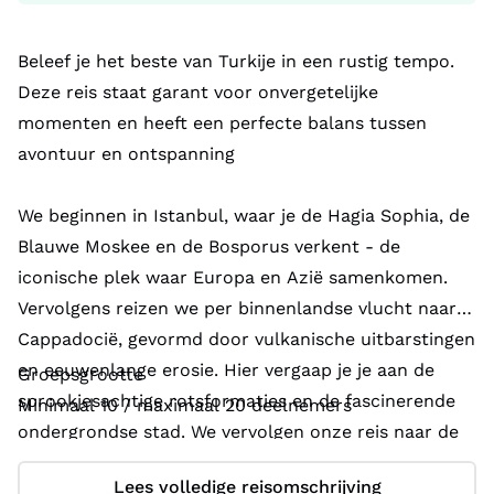
Beleef je het beste van Turkije in een rustig tempo.
Deze reis staat garant voor onvergetelijke
momenten en heeft een perfecte balans tussen
avontuur en ontspanning
We beginnen in Istanbul, waar je de Hagia Sophia, de
Blauwe Moskee en de Bosporus verkent - de
iconische plek waar Europa en Azië samenkomen.
Vervolgens reizen we per binnenlandse vlucht naar
Cappadocië, gevormd door vulkanische uitbarstingen
en eeuwenlange erosie. Hier vergaap je je aan de
Groepsgrootte
sprookjesachtige rotsformaties en de fascinerende
Minimaal 10 / maximaal 20 deelnemers
ondergrondse stad. We vervolgen onze reis naar de
witte kalkterrassen en warmwaterbronnen van
Lees volledige reisomschrijving
Pamukkale, gevolgd door Marmaris aan de kust,