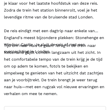
je klaar voor het laatste hoofdstuk van deze reis.
Zodra de trein het station binnenrolt, voel je het
levendige ritme van de bruisende stad Londen.
De reis eindigt met een dagtrip naar enkele van
England's meest bijzondere plekken: Stonehenge en
Windsor Castle. Je sluit de reis af met een
Tijd om naar huis te gaan! Terug in de trein naar
overnachting in Londen.
Nederland glijdt Londen langzaam uit het zicht. In
het comfortabele tempo van de trein krijg je de tijd
om op adem te komen, foto’s te bekijken en
simpelweg te genieten van het uitzicht dat zachtjes
aan je voorbijtrekt. De trein brengt je weer terug
naar huis—met een rugzak vol nieuwe ervaringen en
verhalen om mee te nemen.