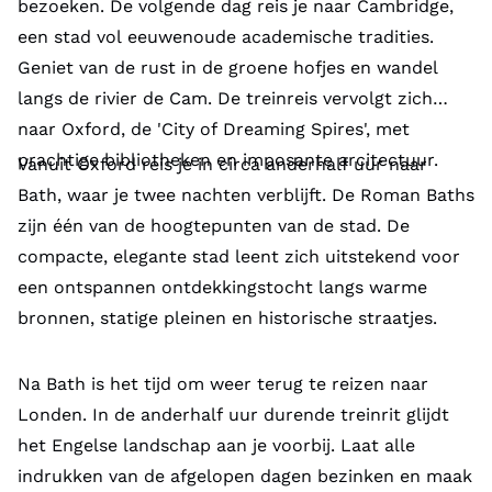
bezoeken. De volgende dag reis je naar Cambridge,
een stad vol eeuwenoude academische tradities.
Geniet van de rust in de groene hofjes en wandel
langs de rivier de Cam. De treinreis vervolgt zich
naar Oxford, de 'City of Dreaming Spires', met
prachtige bibliotheken en imposante arcitectuur.
Vanuit Oxford reis je in circa anderhalf uur naar
Bath, waar je twee nachten verblijft. De Roman Baths
zijn één van de hoogtepunten van de stad. De
compacte, elegante stad leent zich uitstekend voor
een ontspannen ontdekkingstocht langs warme
bronnen, statige pleinen en historische straatjes.
Na Bath is het tijd om weer terug te reizen naar
Londen. In de anderhalf uur durende treinrit glijdt
het Engelse landschap aan je voorbij. Laat alle
indrukken van de afgelopen dagen bezinken en maak