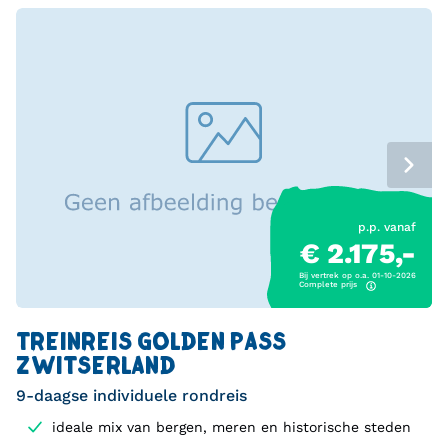
p.p. vanaf
€ 2.175,-
Bij vertrek op o.a. 01-10-2026
Complete prijs
TREINREIS GOLDEN PASS
ZWITSERLAND
9-daagse individuele rondreis
ideale mix van bergen, meren en historische steden