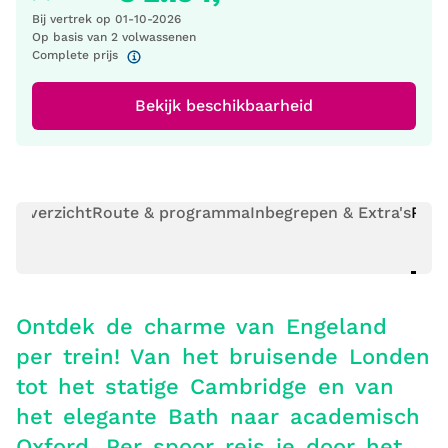
Bij vertrek op
01-10-2026
Op basis van 2 volwassenen
Complete prijs
Bekijk beschikbaarheid
Overzicht
Route & programma
Inbegrepen & Extra's
Prak
Ontdek de charme van Engeland
per trein! Van het bruisende Londen
tot het statige Cambridge en van
het elegante Bath naar academisch
Oxford. Per spoor reis je door het