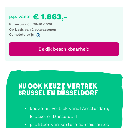
€ 1.863,-
p.p. vanaf
Bij vertrek op
28-10-2026
Op basis van 2 volwassenen
Complete prijs
Bekijk beschikbaarheid
NU OOK KEUZE VERTREK
BRUSSEL EN DÜSSELDORF
keuze uit vertrek vanaf Amsterdam,
Brussel of Düsseldorf
profiteer van kortere aanreisroutes