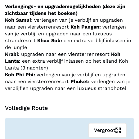
eilanden niet op jouw programma. HIer schitteren de
Verlengings- en upgrademogelijkheden (deze zijn
eilanden als juwelen in de Andaman Zee.
zichtbaar tijdens het boeken)
Koh Samui
: verlengen van je verblijf en upgraden
naar een viersterrenresort
Koh Pangan:
verlengen
De laatste plek is het beroemde schiereiland Phuket
van je verblijf en upgraden naar een luxueus
vol prachtige baaien, een bruisend nachtleven en
strandresort
Khao Sok:
een extra verblijf inlassen in
historische binnenstad.
de jungle
Krabi:
upgraden naar een viersterrenresort
Koh
Lanta:
een extra verblijf inlassen op het eiland Koh
Deze reis biedt volop strandplezier en is de perfecte
Lanta (3 nachten)
reis voor levensgenieters. Inclusief snorkelexcursie
Koh Phi Phi:
verlengen van je verblijf en upgraden
bij Koh Tao en met heel veel mogelijkheden om je
naar een viersterrenresort
Phuket:
verlengen van je
verblijf en upgraden naar een luxueus strandhotel
reis uit te breiden met verlengingen, extra verblijven
en upgrades van de hotels voor een nog
comfortabeler verblijf!
Volledige Route
Vergroot