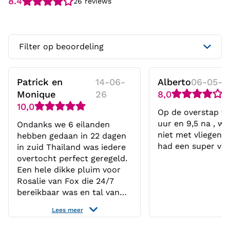
8.4
26 reviews
Filter op beoordeling
Patrick en
14-06-
Alberto
06-05-2
Monique
26
8,0
10,0
Op de overstap ti
uur en 9,5 na , wa
Ondanks we 6 eilanden
niet met vliegen 
hebben gedaan in 22 dagen
had een super vak
in zuid Thailand was iedere
overtocht perfect geregeld.
Een hele dikke pluim voor
Rosalie van Fox die 24/7
bereikbaar was en tal van
suggesties heeft gegeven
Lees meer
voor wat er op ieder eiland
te doen was. Geweldige reis