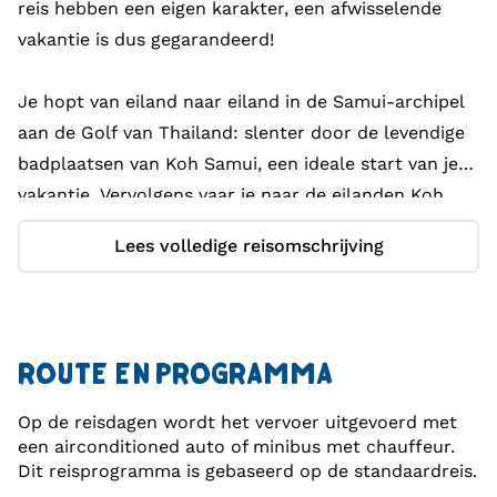
reis hebben een eigen karakter, een afwisselende
vakantie is dus gegarandeerd!
Je hopt van eiland naar eiland in de Samui-archipel
aan de Golf van Thailand: slenter door de levendige
badplaatsen van Koh Samui, een ideale start van je
vakantie. Vervolgens vaar je naar de eilanden Koh
Phangan en Koh Tao waar hagelwitte stranden
Lees volledige reisomschrijving
omzoomd met palmbomen op je wachten. Het
eilandleven is hier relaxed en er zijn volop
mogelijkheden om actief er op uit te trekken.
ROUTE EN PROGRAMMA
Dan door naar de stranden van Krabi waar
longtailbootjes dobberen voor de boulevard en
Op de reisdagen wordt het vervoer uitgevoerd met
onbewoonde bounty eilandjes lonken in de verte.
een airconditioned auto of minibus met chauffeur.
Dit reisprogramma is gebaseerd op de standaardreis.
Natuurlijk ontbreken de paradijselijke Koh Phi Phi