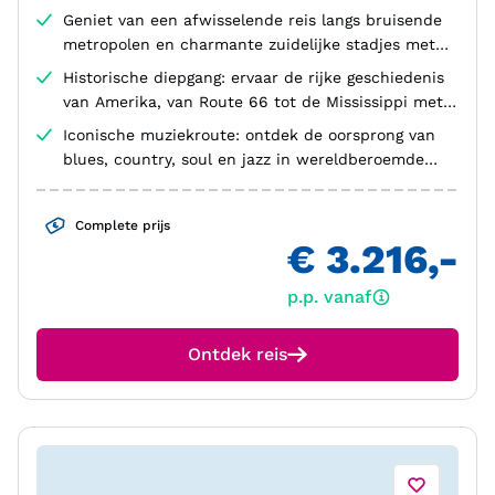
Geniet van een afwisselende reis langs bruisende
metropolen en charmante zuidelijke stadjes met
een authentieke keuken
Historische diepgang: ervaar de rijke geschiedenis
van Amerika, van Route 66 tot de Mississippi met
zijn plantages en slavernij-verleden
Iconische muziekroute: ontdek de oorsprong van
blues, country, soul en jazz in wereldberoemde
steden als Nashville, Memphis en New Orleans
Complete prijs
€ 3.216,-
p.p. vanaf
Ontdek reis