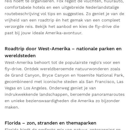
reis hoeft te organiseren. Fox regelt de vluchten, huurauto,
comfortabele hotels en een uitgebreide Nederlandstalige
routebeschrijving vol tips en suggesties. Zo geniet je van de
vrijheid van een roadtrip én het gemak van een compleet
verzorgde reis. Bekijk het aanbod en kies de fly-drive die
past bij jouw ideale Amerika-avontuur.
Roadtrip door West-Amerika – nationale parken en
wereldsteden
West-Amerika behoort tot de populairste regio's voor een
fly-drive. Ontdek wereldberoemde natuurwonderen zoals
de Grand Canyon, Bryce Canyon en Yosemite National Park,
gecombineerd met iconische steden als San Francisco, Las
Vegas en Los Angeles. Onderweg geniet je van
indrukwekkende landschappen, beroemde panoramaroutes
en unieke bezienswaardigheden die Amerika zo bijzonder
maken.
Florida – zon, stranden en themaparken
Florida biedt de perfecte mix van natuur, ontspanning en