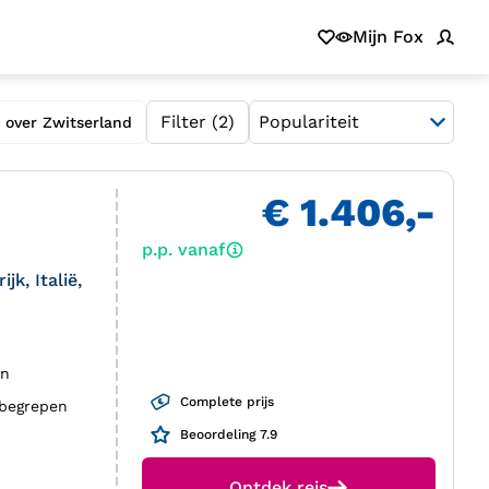
Mijn Fox
Filter
(2)
 over Zwitserland
€ 1.406,-
p.p. vanaf
k, Italië,
en
Complete prijs
nbegrepen
Beoordeling 7.9
Ontdek reis