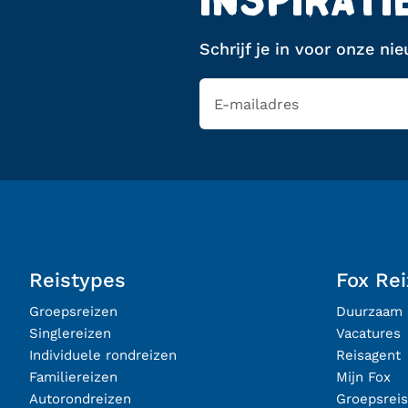
INSPIRATI
Schrijf je in voor onze ni
Reistypes
Fox Re
Groepsreizen
Duurzaam 
Singlereizen
Vacatures
Individuele rondreizen
Reisagent
Familiereizen
Mijn Fox
Autorondreizen
Groepsrei