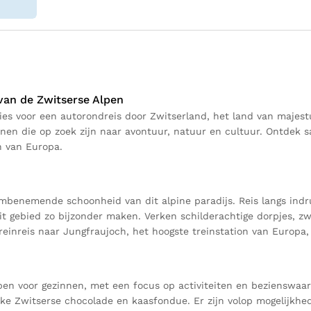
van de Zwitserse Alpen
ies voor een autorondreis door Zwitserland, het land van maje
nen die op zoek zijn naar avontuur, natuur en cultuur. Ontdek 
n van Europa.
embenemende schoonheid van dit alpine paradijs. Reis langs indr
it gebied zo bijzonder maken. Verken schilderachtige dorpjes, 
einreis naar Jungfraujoch, het hoogste treinstation van Europa,
en voor gezinnen, met een focus op activiteiten en bezienswaardi
ke Zwitserse chocolade en kaasfondue. Er zijn volop mogelijkhed