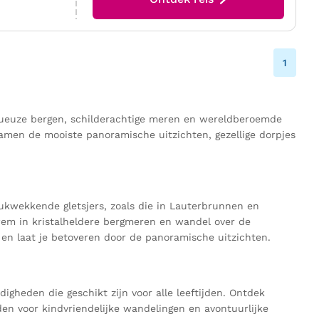
1
stueuze bergen, schilderachtige meren en wereldberoemde
samen de mooiste panoramische uitzichten, gezellige dorpjes
ukwekkende gletsjers, zoals die in Lauterbrunnen en
zwem in kristalheldere bergmeren en wandel over de
 en laat je betoveren door de panoramische uitzichten.
gheden die geschikt zijn voor alle leeftijden. Ontdek
en voor kindvriendelijke wandelingen en avontuurlijke