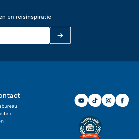
n en reisinspiratie
ontact
isbureau
eiten
en