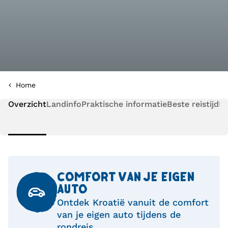
Home
Overzicht
Landinfo
Praktische informatie
Beste reistijd
Pl
COMFORT VAN JE EIGEN
AUTO
Ontdek Kroatië vanuit de comfort
van je eigen auto tijdens de
rondreis.