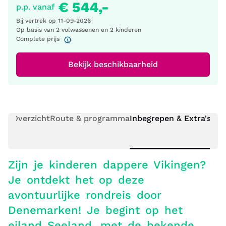
€ 544,-
p.p. vanaf
Bij vertrek op
11-09-2026
Op basis van 2 volwassenen
en 2 kinderen
Complete prijs
Bekijk beschikbaarheid
Overzicht
Route & programma
Inbegrepen & Extra's
Pra
Zijn je kinderen dappere Vikingen?
Je ontdekt het op deze
avontuurlijke rondreis door
Denemarken! Je begint op het
eiland Seeland, met de bekende