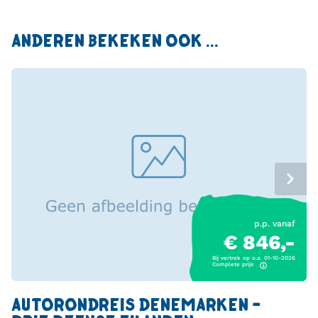
ANDEREN BEKEKEN OOK ...
p.p. vanaf
€ 846,-
Bij vertrek op o.a. 01-10-2026
Complete prijs
AUTORONDREIS DENEMARKEN -