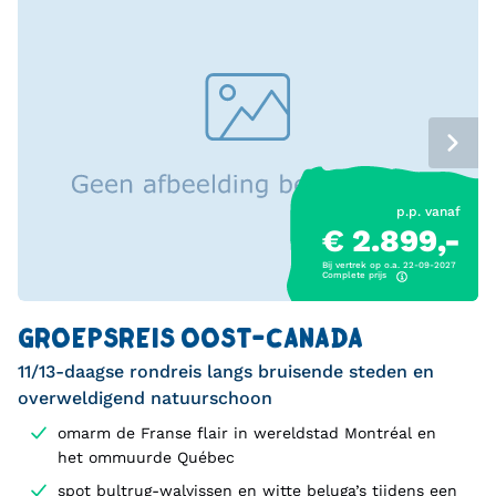
p.p. vanaf
€ 2.899,-
Bij vertrek op o.a. 22-09-2027
Complete prijs
GROEPSREIS OOST-CANADA
11/13-daagse rondreis langs bruisende steden en
overweldigend natuurschoon
omarm de Franse flair in wereldstad Montréal en
het ommuurde Québec
spot bultrug-walvissen en witte beluga’s tijdens een