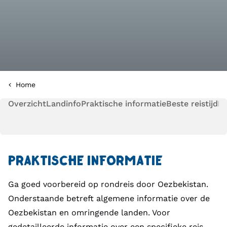
Home
Overzicht
Landinfo
Praktische informatie
Beste reistijd
Pl
PRAKTISCHE INFORMATIE
Ga goed voorbereid op rondreis door Oezbekistan.
Onderstaande betreft algemene informatie over de
Oezbekistan en omringende landen. Voor
gedetailleerde informatie over een specifieke reis