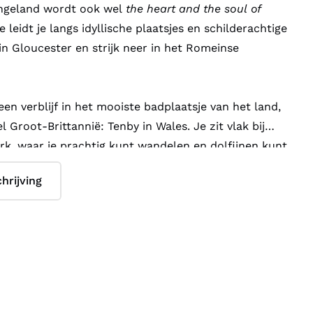
ngeland wordt ook wel
the heart and the soul of
leidt je langs idyllische plaatsjes en schilderachtige
in Gloucester en strijk neer in het Romeinse
en verblijf in het mooiste badplaatsje van het land,
l Groot-Brittannië: Tenby in Wales. Je zit vlak bij
k, waar je prachtig kunt wandelen en dolfijnen kunt
t deel van de kust van Wales is ook geliefd bij vogels:
hrijving
aaiduikers.
 Zuid-Engeland. Het plaatsje Lyndhurst is ‘de
st’ en ligt middenin het gelijknamige nationale park
en dagtocht naar het Isle of Wight (vanuit
toria graag vakantie vierde. Ook uitstapjes naar het
 de eilanden St Catherines Island en Caldey Island