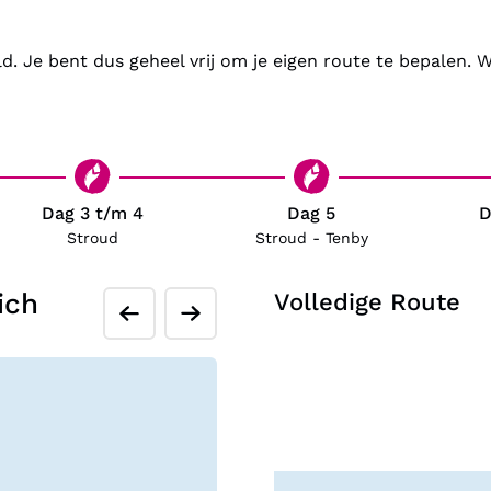
zijn aanraders.
d. Je bent dus geheel vrij om je eigen route te bepalen. 
Je sluit deze reis af in F
graafschap Kent.
Vergeet deze rondreis voor
overheerlijke scones!
Dag 3 t/m 4
Dag 5
D
Stroud
Stroud - Tenby
ich
Volledige Route