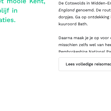
et mooie Kent,
De Cotswolds in Midden-E
ijf in
England
genoemd. De route 
dorpjes. Ga op ontdekking 
ties.
kuuroord Bath.
Daarna maak je je op voor e
misschien zelfs wel van hee
Pembrokeshire National Par
spotten bij Cardigan Bay. Di
Lees volledige reisomsc
met wat geluk zie je papeg
Van de kust van Wales naar
hoofdstad van het New Fore
dat grenst aan zee. Maak e
Lymington), waar Queen Vic
prachtige ‘Green Bridge’ en