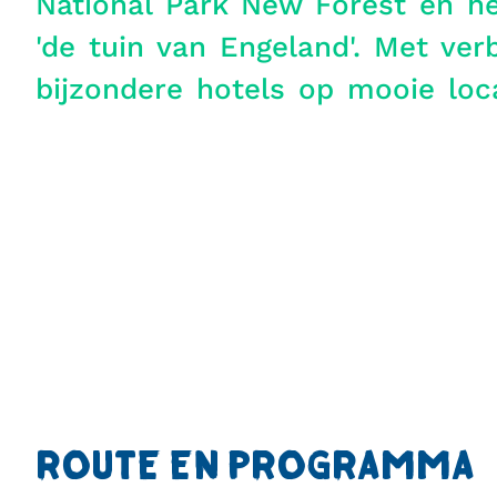
National Park New Forest en h
'de tuin van Engeland'. Met verbl
bijzondere hotels op mooie loca
ROUTE EN PROGRAMMA