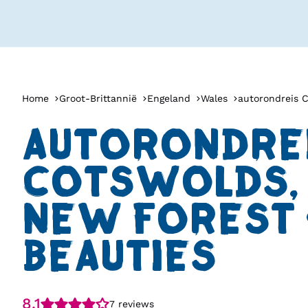
Home
Groot-Brittannië
Engeland
Wales
autorondreis C
AUTORONDRE
COTSWOLDS, 
NEW FOREST -
BEAUTIES
8.1
7 reviews