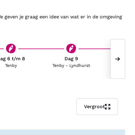
We geven je graag een idee van wat er in de omgeving
aversham, tussen Londen en Canterbury in het
al niet te genieten van een
afternoon tea
met
ag 6 t/m 8
Dag 9
Dag 10 t
Tenby
Tenby - Lyndhurst
Lyndhu
Vergroot