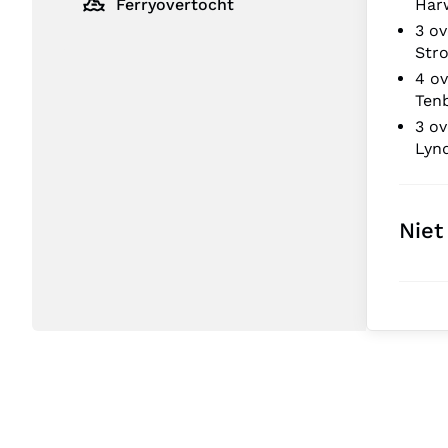
Ferryovertocht
Harw
3 ov
Stro
4 o
Tenb
3 o
Lynd
Niet