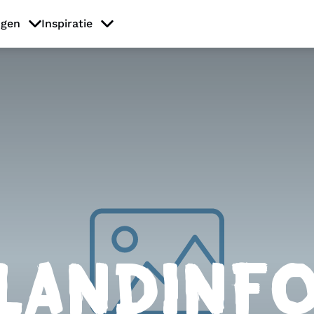
ngen
Inspiratie
LANDINF