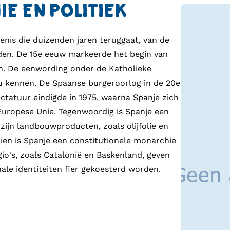
E EN POLITIEK
nis die duizenden jaren teruggaat, van de
eden. De 15e eeuw markeerde het begin van
en. De eenwording onder de Katholieke
nu kennen. De Spaanse burgeroorlog in de 20e
ictatuur eindigde in 1975, waarna Spanje zich
Europese Unie. Tegenwoordig is Spanje een
ijn landbouwproducten, zoals olijfolie en
ezien is Spanje een constitutionele monarchie
o's, zoals Catalonië en Baskenland, geven
nale identiteiten fier gekoesterd worden.