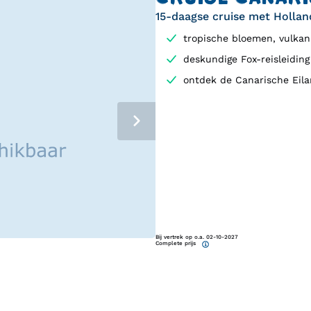
15-daagse cruise met Hollan
tropische bloemen, vulkan
deskundige Fox-reisleiding
ontdek de Canarische Eila
Bij vertrek op o.a. 02-10-2027
Complete prijs