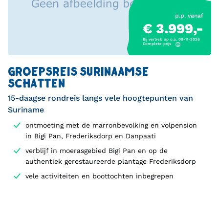
p.p. vanaf
€ 3.999,-
Bij vertrek op o.a. 09-11-2026
Complete prijs
GROEPSREIS SURINAAMSE
SCHATTEN
15-daagse rondreis langs vele hoogtepunten van
Suriname
ontmoeting met de marronbevolking en volpension
in Bigi Pan, Frederiksdorp en Danpaati
verblijf in moerasgebied Bigi Pan en op de
authentiek gerestaureerde plantage Frederiksdorp
vele activiteiten en boottochten inbegrepen