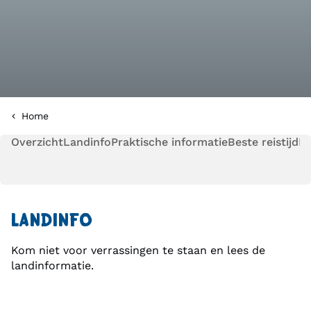
Home
Overzicht
Landinfo
Praktische informatie
Beste reistijd
Pl
LANDINFO
Kom niet voor verrassingen te staan en lees de
landinformatie.