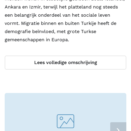
Ankara en Izmir, terwijl het platteland nog steeds
een belangrijk onderdeel van het sociale leven
vormt. Migratie binnen en buiten Turkije heeft de
demografie beïnvloed, met grote Turkse
gemeenschappen in Europa.
De officiële taal is Turks, een Turkse taal met
Lees volledige omschrijving
invloeden uit het Arabisch, Perzisch en Frans. Het
gebruikt het Latijnse alfabet sinds 1928, na een
hervorming onder Atatürk. Koerdisch, Arabisch,
Lazisch en andere talen worden door minderheden
gesproken, hoewel het gebruik van deze talen in
officiële contexten lange tijd beperkt was. Engels en
Duits worden steeds vaker gesproken, vooral in
toeristische en zakelijke sectoren.