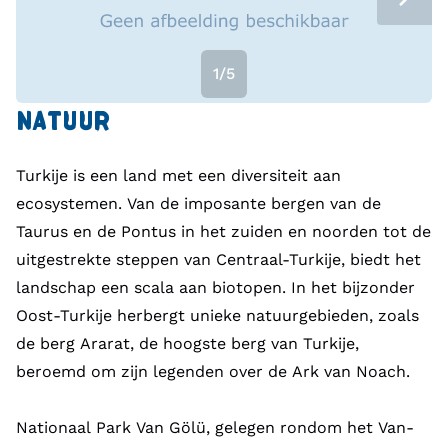
De Turkse cultuur is een mix van eeuwenoude
Anatolische, Ottomaanse en moderne westerse
1/5
invloeden. Islam speelt een belangrijke rol, maar de
samenleving is seculier met ruimte voor culturele
NATUUR
variatie. Muziek, dans en poëzie zijn diepgeworteld.
De keuken is beroemd om gerechten als kebab,
Turkije is een land met een diversiteit aan
meze en baklava. Tradities zoals hamam-bezoeken
ecosystemen. Van de imposante bergen van de
en koffieceremonies blijven populair. Kunst en
Taurus en de Pontus in het zuiden en noorden tot de
literatuur bloeien, met schrijvers als Orhan Pamuk
uitgestrekte steppen van Centraal-Turkije, biedt het
die internationale erkenning krijgen. Turkije vormt zo
landschap een scala aan biotopen. In het bijzonder
een brug tussen oosterse en westerse invloeden,
Oost-Turkije herbergt unieke natuurgebieden, zoals
met een dynamische cultuur die zowel haar erfgoed
de berg Ararat, de hoogste berg van Turkije,
als moderniteit omarmt.
beroemd om zijn legenden over de Ark van Noach.
Nationaal Park Van Gölü, gelegen rondom het Van-