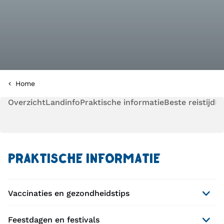
Home
Overzicht
Landinfo
Praktische informatie
Beste reistijd
Pl
PRAKTISCHE INFORMATIE
Vaccinaties en gezondheidstips
Feestdagen en festivals