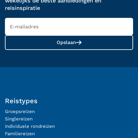
wekelijks de beste aanbiedingen en
reisinspiratie
Opslaan
Reistypes
Groepsreizen
Singlereizen
Individuele rondreizen
Familiereizen