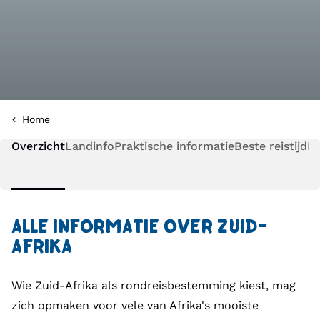
Home
Overzicht
Landinfo
Praktische informatie
Beste reistijd
Pl
ALLE INFORMATIE OVER ZUID-
AFRIKA
Wie Zuid-Afrika als rondreisbestemming kiest, mag
zich opmaken voor vele van Afrika's mooiste