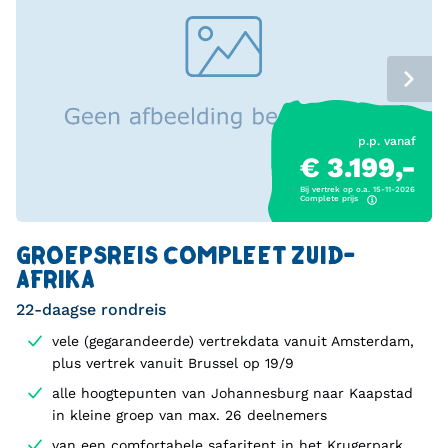
p.p. vanaf
€ 3.199,-
Bij vertrek op o.a. 15-11-2026
Complete prijs
GROEPSREIS COMPLEET ZUID-
AFRIKA
22-daagse rondreis
vele (gegarandeerde) vertrekdata vanuit Amsterdam,
plus vertrek vanuit Brussel op 19/9
alle hoogtepunten van Johannesburg naar Kaapstad
in kleine groep van max. 26 deelnemers
van een comfortabele safaritent in het Krugerpark