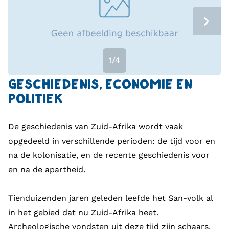
gehad, waardoor de economische verschillen tussen
etnische groepen nog altijd groot zijn.
De cultuur van Zuid-Afrika is een mix van invloeden
1/4
uit alle hoeken van de wereld, gemengd met
inheemse culturen van het gebied. In het dagelijks
GESCHIEDENIS, ECONOMIE EN
leven wordt over het algemeen veel genoten van het
POLITIEK
samenzijn met vrienden en familie, muziek en de
prachtige natuurlijke landschappen die Zuid-Afrika
De geschiedenis van Zuid-Afrika wordt vaak
rijk is. Een glas wijn van een van de wijnstreken uit
opgedeeld in verschillende perioden: de tijd voor en
het land en een braai, een Zuid-Afrikaanse barbecue,
na de kolonisatie, en de recente geschiedenis voor
mogen natuurlijk niet ontbreken!
en na de apartheid.
Een lange traditie van kunst, dans en muziek is nog
Tienduizenden jaren geleden leefde het San-volk al
altijd levendig in Zuid-Afrika. In grotten verspreid
in het gebied dat nu Zuid-Afrika heet.
over het land zijn kunstobjecten en schilderingen
Archeologische vondsten uit deze tijd zijn schaars,