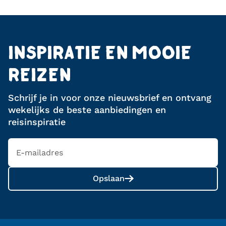
liggen tegen een dramatische achtergrond van de
sector en de delving van onder meer diamanten,
Hawequas-bergen, wat zorgt voor een pittoresk
goud, platina en palladium.
landschap dat zowel wijnliefhebbers als
natuurliefhebbers aantrekt.
INSPIRATIE EN MOOIE
REIZEN
Schrijf je in voor onze nieuwsbrief en ontvang
wekelijks de beste aanbiedingen en
reisinspiratie
Opslaan