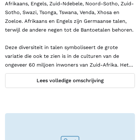
Afrikaans, Engels, Zuid-Ndebele, Noord-Sotho, Zuid-
Sotho, Swazi, Tsonga, Tswana, Venda, Xhosa en
Zoeloe. Afrikaans en Engels zijn Germaanse talen,
terwijl de andere negen tot de Bantoetalen behoren.
Deze diversiteit in talen symboliseert de grote
variatie die ook te zien is in de culturen van de
ongeveer 60 miljoen inwoners van Zuid-Afrika. Het
land staat bekend om de vele etnische groepen die
Lees volledige omschrijving
er samenleven – Nelson Mandela verwees naar zijn
land met de passende term "regenboognatie", een
woord bedacht door Desmond Tutu. Ongeveer
negentig procent van de Zuid-Afrikanen is zwart of
gekleurd; de overige tien procent is blank of
Aziatisch. De blanke bevolking heeft lange tijd vrijwel
alle politieke en economische macht in handen