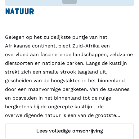
gemaakten uit de Indonesische kolonie
NATUUR
overgebracht, maar niet veel later werden ook de
San en Khoi door middel van contractarbeid
gedwongen om voor de VOC te werken.
Gelegen op het zuidelijkste puntje van het
Afrikaanse continent, biedt Zuid-Afrika een
Aan het einde van de achttiende eeuw, tijdens de
overvloed aan fascinerende landschappen, zeldzame
Napoleontische oorlogen, kregen de Britten de
diersoorten en nationale parken. Langs de kustlijn
macht in Zuid-Afrika. De Nederlandse boeren
strekt zich een smalle strook laagland uit,
trokken steeds verder het binnenland in, terwijl in
gescheiden van de hoogvlakten in het binnenland
1820 een groep van enkele duizenden Britse burgers
door een maanvormige bergketen. Van de savannes
naar Zuid-Afrika emigreerde. In 1838 werd slavernij
en bosvelden in het binnenland tot de ruige
afgeschaft door de Britse regering – tot onvrede van
bergketens bij de ongerepte kustlijn - de
veel boeren, die als reactie eigen republieken
overweldigende natuur is een van de grootste
stichtten in het binnenland. Vele oorlogen volgden
attracties van dit land.
tussen stammen onderling, tussen de boeren en
Lees volledige omschrijving
inheemse stammen, tussen de boeren en de Britten,