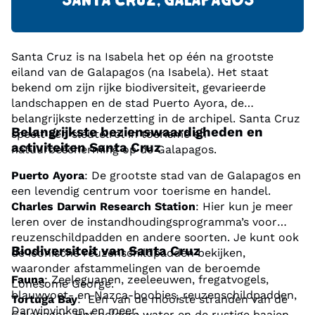
SANTA CRUZ, GALAPAGOS
Santa Cruz is na Isabela het op één na grootste
eiland van de Galapagos (na Isabela). Het staat
bekend om zijn rijke biodiversiteit, gevarieerde
landschappen en de stad Puerto Ayora, de
belangrijkste nederzetting in de archipel. Santa Cruz
Belangrijkste bezienswaardigheden en
speelt een sleutelrol in toerisme en
activiteiten Santa Cruz
natuurbescherming op de Galapagos.
Puerto Ayora
: De grootste stad van de Galapagos en
een levendig centrum voor toerisme en handel.
Charles Darwin Research Station
: Hier kun je meer
leren over de instandhoudingsprogramma’s voor
reuzenschildpadden en andere soorten. Je kunt ook
Biodiversiteit van Santa Cruz
de iconische reuzenschildpadden bekijken,
waaronder afstammelingen van de beroemde
Fauna
: Zeeleguanen, zeeleeuwen, fregatvogels,
Lonesome George.
blauwvoet- en Nazca-boobies, reuzenschildpadden,
Tortuga Bay
: Een van de mooiste stranden van de
Darwinvinken, en meer.
Galapagos. Het heldere water en de rustige baaien