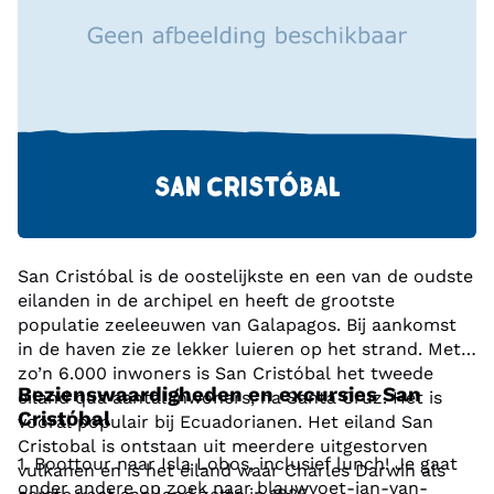
SAN CRISTÓBAL
San Cristóbal is de oostelijkste en een van de oudste
eilanden in de archipel en heeft de grootste
populatie zeeleeuwen van Galapagos. Bij aankomst
in de haven zie ze lekker luieren op het strand. Met
zo’n 6.000 inwoners is San Cristóbal het tweede
Bezienswaardigheden en excursies San
eiland qua aantal inwoners, na Santa Cruz. Het is
Cristóbal
vooral populair bij Ecuadorianen. Het eiland San
Cristobal is ontstaan uit meerdere uitgestorven
1. Boottour naar Isla Lobos, inclusief lunch! Je gaat
vulkanen en is het eiland waar Charles Darwin als
onder andere op zoek naar blauwvoet-jan-van-