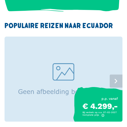
POPULAIRE REIZEN NAAR ECUADOR
p.p. vanaf
€ 4.299,-
Bij vertrek op o.a. 07-02-2027
Complete prijs