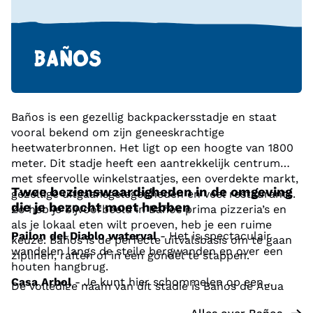
BAÑOS
Baños is een gezellig backpackersstadje en staat
vooral bekend om zijn geneeskrachtige
heetwaterbronnen. Het ligt op een hoogte van 1800
meter. Dit stadje heeft een aantrekkelijk centrum
met sfeervolle winkelstraatjes, een overdekte markt,
Twee bezienswaardigheden in de omgeving
gezellige uitgaansgelegenheden en veel restaurants.
die je bezocht moet hebben
Zo heb je bijvoorbeeld in Baños prima pizzeria’s en
als je lokaal eten wilt proeven, heb je een ruime
Pailon del Diablo waterval
- Het is spectaculair
keuze. Baños is de perfecte uitvalsbasis om te gaan
wandelen langs de steile bergwanden en over een
ziplinen, raften of in een gondel te stappen.
houten hangbrug.
Casa Arbol
- Je kunt hier schommelen op een
De volledige naam van dit stadje is Baños de Agua
hoogte van 2.650 meter, waarbij je het gevoel hebt
Santa. Tijdens een verblijf mag een bezoek aan de
alsof je zweeft door de lucht hoog boven de wolken