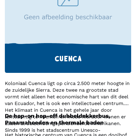
oude polylepisbossen gaan de erosie in dit gebied
tegen en zijn een bron van veel geneeskrachtige
planten.
CUENCA
Koloniaal Cuenca ligt op circa 2.500 meter hoogte in
de zuidelijke Sierra. Deze twee na grootste stad
vormt niet alleen het economische hart van dit deel
van Ecuador, het is ook een intellectueel centrum.
Het klimaat in Cuenca is het gehele jaar door
De hop-on hop-off dubbeldekkerbus,
lenteachtig te noemen en mede hierdoor wonen er
Panamahoeden en thermale baden
alleen al duizenden gepensioneerde Amerikanen.
Sinds 1999 is het stadscentrum Unesco-
Het historische centrum van Cuenca is een doolhof