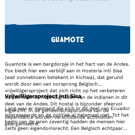
door Cuenca stroomt.
GUAMOTE
Guamote is een bergdorpje in het hart van de Andes.
Fox biedt hier een verblijf aan in Hosteria Inti Sisa
(wat zonnebloem betekent in Kichwa), dat gerund
wordt door een van oorsprong Belgisch
vrijwilligersproject dat zich richt op het verbeteren
Vrijwilligersproject Inti Sisa
van de levensomstandigheden van de indianen in dit
deel van de Andes. Dit hostal is bijzonder sfeervol
Lang was er niemand die zich in dit deel van Ecuador
ingericht. In de gemeenschapsruimte van de
interesseerde en de politiek al helemaal niet. Tot het
dependance worden verschillende activiteiten
begin van de jaren zeventig hadden de mensen hier
georganiseerd.
zelfs geen eigendomsrecht. Een Belgisch echtpaar
dat hier in 1999 op rondreis was, trok zich het lot