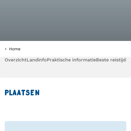
Home
Overzicht
Landinfo
Praktische informatie
Beste reistijd
Pl
PLAATSEN