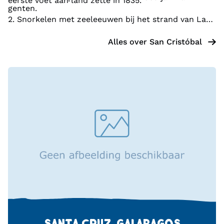
eerste voet aan land zette in 1835.
genten.
2. Snorkelen met zeeleeuwen bij het strand van La
Lobería 3. Relaxen op Playa Punta Carola
4. Duiken/snorkelen bij Kicker Rock Island
Alles over
San Cristóbal