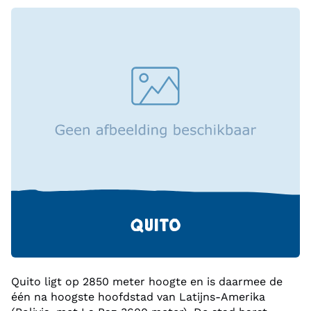
Ondanks zijn bescheiden grootte is Isla de la Plata
een populaire bestemming voor natuurliefhebbers
vanwege zijn opmerkelijke biodiversiteit en zijn
gelijkenis met de Galapagos.
QUITO
Quito ligt op 2850 meter hoogte en is daarmee de
één na hoogste hoofdstad van Latijns-Amerika