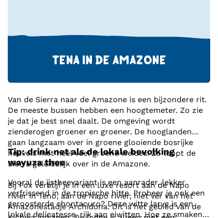
TENA IN DE AMAZONE
Van de Sierra naar de Amazone is een bijzondere rit.
De meeste bussen hebben een hoogtemeter. Zo zie
je dat je best snel daalt. De omgeving wordt
zienderogen groener en groener. De hooglanden
gaan langzaam over in groene glooiende bosrijke
Tip: drink net als de lokale bevolking
heuvels met heel veel groene weides. Zo loopt de
wayuza thee
Sierra geleidelijk over in de Amazone.
Vooral de ijstheevariant is een aanrader, lekker
Bij Fox verblijf je in een luxe resort aan de Napo
verfrissend in de tropische hitte. Probeer je ook een
rivier in Teno, aan de Napo rivier, niet ver van het
geroosterde chontacuro? Deze witte larve is een
Amazonestadje Archidona. Dit is het gebied van de
lokale delicatesse, rijk aan eiwitten. Hoe ze smaken?
Kichwa indianen. De lodge is alleen met een