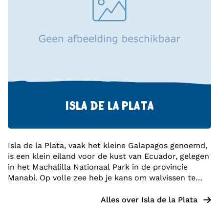
meest iconische gebouwen is de Catedral Nueva, ook
wel de Nieuwe Kathedraal genoemd. Deze
neogotische kathedraal, met zijn karakteristieke
blauwe koepels, domineert het centrale park, Parque
Calderón.
ISLA DE LA PLATA
Isla de la Plata, vaak het kleine Galapagos genoemd,
is een klein eiland voor de kust van Ecuador, gelegen
in het Machalilla Nationaal Park in de provincie
Manabí. Op volle zee heb je kans om walvissen te
spotten. Het eiland ligt ongeveer 40 kilometer ten
westen van de stad Puerto López in de Stille
Alles over
Isla de la Plata
Oceaan.