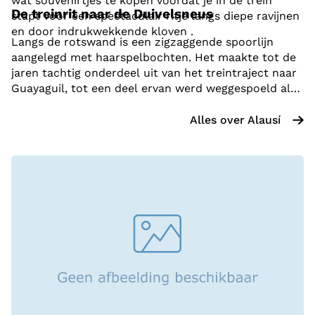
wat souvenirtjes te kopen voordat je in de trein
De treinrit naar de Duivelsneus
stapt voor een spectaculair ritje langs diepe ravijnen
en door indrukwekkende kloven .
Langs de rotswand is een zigzaggende spoorlijn
aangelegd met haarspelbochten. Het maakte tot de
jaren tachtig onderdeel uit van het treintraject naar
Guayaguil, tot een deel ervan werd weggespoeld als
gevolg van El Niño. Jong en oud geniet van de rit en
de spectaculaire uitzichten. Bij de Duivelsneus heb je
Alles over
Alausí
vrije tijd om te genieten van het uizicht en wat te
eten.