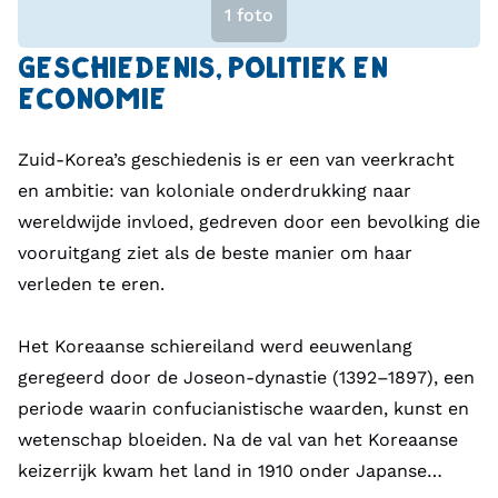
1 foto
Cultureel gezien is Zuid-Korea een land van
contrasten. Oude waarden zoals respect voor
GESCHIEDENIS, POLITIEK EN
ouderen, familiebanden en harmonie zijn diep
ECONOMIE
geworteld in het dagelijks leven, beïnvloed door het
confucianisme. Tegelijkertijd is de moderne
Zuid-Korea’s geschiedenis is er een van veerkracht
popcultuur explosief gegroeid: K-pop, K-drama’s en
en ambitie: van koloniale onderdrukking naar
K-beauty hebben wereldwijd invloed en maken deel
wereldwijde invloed, gedreven door een bevolking die
uit van de zogenaamde “Korean Wave” (Hallyu).
vooruitgang ziet als de beste manier om haar
verleden te eren.
Traditionele kunstvormen blijven echter
springlevend. Maskerdansen, kalligrafie, thee-
Het Koreaanse schiereiland werd eeuwenlang
ceremonies en het dragen van de hanbok tijdens
geregeerd door de Joseon-dynastie (1392–1897), een
feesten en bruiloften zijn voorbeelden van cultureel
periode waarin confucianistische waarden, kunst en
erfgoed dat nog steeds gekoesterd wordt.
wetenschap bloeiden. Na de val van het Koreaanse
Feestdagen zoals Seollal (Lunaire Nieuwjaar) en
keizerrijk kwam het land in 1910 onder Japanse
Chuseok (oogstfeest) brengen families samen om