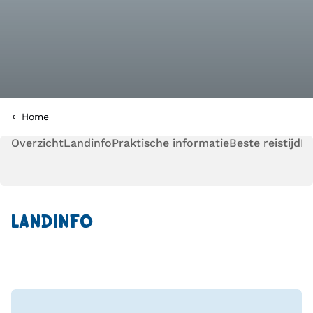
Home
Overzicht
Landinfo
Praktische informatie
Beste reistijd
Pl
LANDINFO